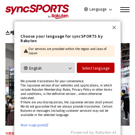
Language
日本語
English
스케이트보드
Choose your language for syncSPORTS by
Rakuten
简体中文
Our services are provided within the region and laws of
繁體中文
Japan
한국어
사용가이드 보기
Select language
We provide translations for your convenience.
The Japanese version of our websites and applications, in which
include Rakuten Membership Rules, Privacy Policy or other terms
and conditions, is the definitive version , unless otherwise
indicated.
If there are any discrepancies, the Japanese version shall prevail.
We do not guarantee that we always provide translation. Certain
features or messages (including customer services) may not be
available in the selected language.​
Read usage guide
Powered by Rakuten Al
이벤트