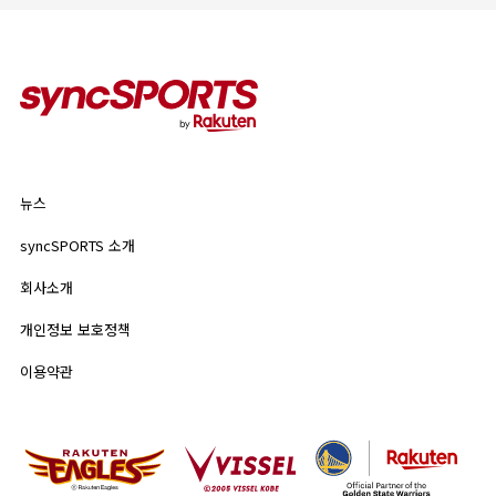
인기 태그
#야구
#라쿠텐 몽키스
#라쿠텐 걸스
뉴스
syncSPORTS 소개
뉴스
기업 정보
개인정보 보호정책
syncSPORTS 소개
인기 태그
이용약관
회사소개
#야구
#라쿠텐 몽키스
#라쿠텐 걸스
개인정보 보호정책
이용약관
모든 태그
#미우라 키아키
#다나카 마사히로
#Sports for Everyone
#이토 유키야
#Rakuten SPORTS ZONE
#야구장 맥주걸
#하야카와 타카히사
#타이라 류야
#구로카와 후미야