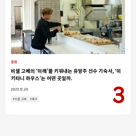
칼럼
비셀 고베의 ‘미래’를 키워내는 유망주 선수 기숙사, ‘미
키타니 하우스’는 어떤 곳일까.
카테고리
2023.12.26
인터뷰
이벤트
#비셀 고베
#축구
칼럼