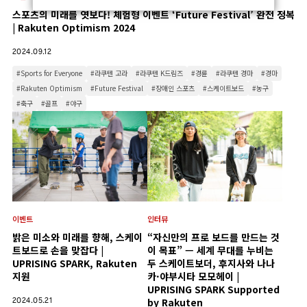
스포츠의 미래를 엿보다! 체험형 이벤트 ‘Future Festival’ 완전 정복
| Rakuten Optimism 2024
2024.09.12
#Sports for Everyone
#라쿠텐 고라
#라쿠텐 K드림즈
#경륜
#라쿠텐 경마
#경마
#Rakuten Optimism
#Future Festival
#장애인 스포츠
#스케이트보드
#농구
#축구
#골프
#야구
이벤트
인터뷰
밝은 미소와 미래를 향해, 스케이
“자신만의 프로 보드를 만드는 것
트보드로 손을 맞잡다 |
이 목표” — 세계 무대를 누비는
UPRISING SPARK, Rakuten
두 스케이트보더, 후지사와 나나
지원
카·야부시타 모모헤이 |
UPRISING SPARK Supported
2024.05.21
by Rakuten