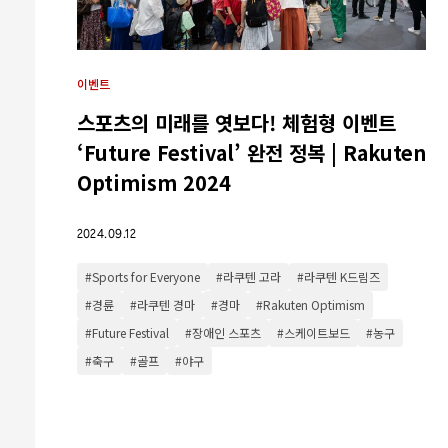
이벤트
스포츠의 미래를 엿보다! 체험형 이벤트
‘Future Festival’ 완전 정복 | Rakuten
Optimism 2024
2024.09.12
#Sports for Everyone
#라쿠텐 고라
#라쿠텐 K드림즈
#경륜
#라쿠텐 경마
#경마
#Rakuten Optimism
#Future Festival
#장애인 스포츠
#스케이트보드
#농구
#축구
#골프
#야구