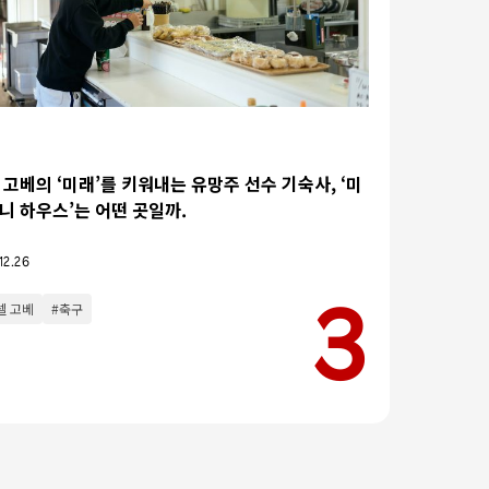
 고베의 ‘미래’를 키워내는 유망주 선수 기숙사, ‘미
니 하우스’는 어떤 곳일까.
12.26
셀 고베
#축구