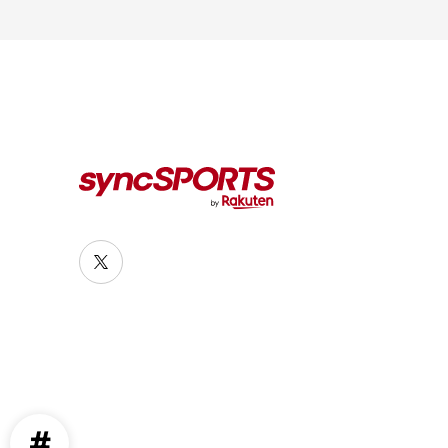
뉴스
syncSPORTS 소개
인기 태그
기업 정보
개인정보 보호정책
#야구
#라쿠텐 몽키스
#라쿠텐 걸스
이용약관
모든 태그
#미우라 키아키
#다나카 마사히로
#Sports for Everyone
#이토 유키야
#Rakuten SPORTS ZONE
#야구장 맥주걸
#하야카와 타카히사
#타이라 류야
#구로카와 후미야
#나카지마 다이스케
#야마우치 카케루
#이데 하루야
#무라바야시 이츠키
#오고우 유야
#라쿠텐 고라
#라쿠텐 K드림즈
#경륜
#라쿠텐 경마
#경마
#Rakuten Optimism
#Future Festival
#비셀 세레이아
#도호쿠 골든 엔젤스
#오카지마 타케로
#스티브 커
#야스다 츠요시
#야마카와 테츠시
#