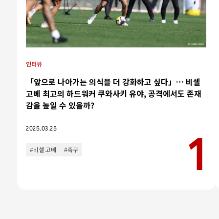
인터뷰
카테고리
「앞으로 나아가는 의식을 더 강화하고 싶다」… 비셀
고베 최고의 하드워커 쿠와사키 유야, 공격에서도 존재
인터뷰
감을 높일 수 있을까?
칼럼
2025.03.25
#비셀 고베
#축구
인기 태그
#야구
#라쿠텐 몽키스
#라쿠텐 걸스