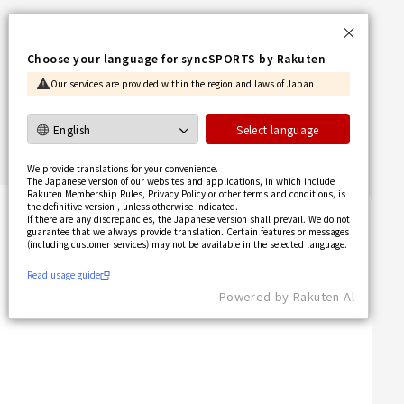
Language
Choose your language for syncSPORTS by Rakuten
日本語
Our services are provided within the region and laws of Japan
English
简体中文
Select language
繁體中文
We provide translations for your convenience.
한국어
The Japanese version of our websites and applications, in which include
사용가이드 보기
Rakuten Membership Rules, Privacy Policy or other terms and conditions, is
the definitive version , unless otherwise indicated.
If there are any discrepancies, the Japanese version shall prevail. We do not
guarantee that we always provide translation. Certain features or messages
(including customer services) may not be available in the selected language.​
Read usage guide
Powered by Rakuten Al