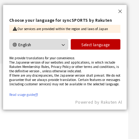
Language
Choose your language for syncSPORTS by Rakuten
日本語
Our services are provided within the region and laws of Japan
English
简体中文
Select language
繁體中文
We provide translations for your convenience.
한국어
The Japanese version of our websites and applications, in which include
사용가이드 보기
Rakuten Membership Rules, Privacy Policy or other terms and conditions, is
the definitive version , unless otherwise indicated.
If there are any discrepancies, the Japanese version shall prevail. We do not
guarantee that we always provide translation. Certain features or messages
(including customer services) may not be available in the selected language.​
Read usage guide
Powered by Rakuten Al