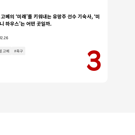
 고베의 ‘미래’를 키워내는 유망주 선수 기숙사, ‘미
니 하우스’는 어떤 곳일까.
12.26
셀 고베
#축구