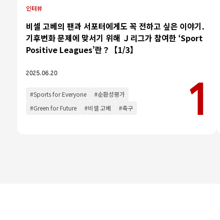
인터뷰
카테고리
비셀 고베의 팬과 서포터에게도 꼭 전하고 싶은 이야기.
기후변화 문제에 맞서기 위해 Ｊ리그가 참여한 ‘Sport
인터뷰
Positive Leagues’란？【1/3】
칼럼
2025.06.20
#Sports for Everyone
#순환성평가
#Green for Future
#비셀 고베
#축구
인기 태그
#야구
#라쿠텐 몽키스
#라쿠텐 걸스
뉴스
syncSPORTS 소개
인기 태그
기업 정보