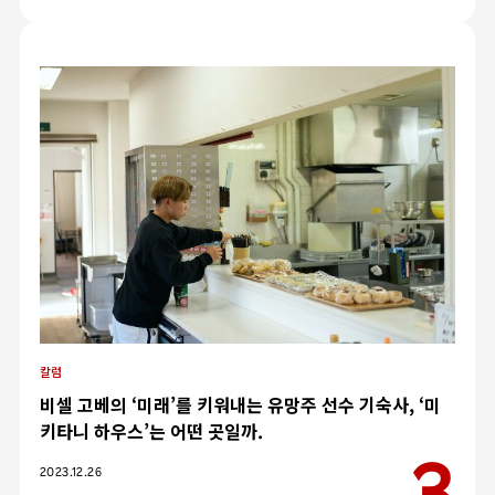
칼럼
비셀 고베의 ‘미래’를 키워내는 유망주 선수 기숙사, ‘미
키타니 하우스’는 어떤 곳일까.
카테고리
2023.12.26