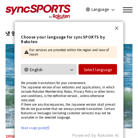
Language
日本語
English
냇 영
Choose your language for syncSPORTS by
Rakuten
简体中文
Our services are provided within the region and laws of
繁體中文
Japan
한국어
사용가이드 보기
Select language
We provide translations for your convenience.
The Japanese version of our websites and applications, in which
include Rakuten Membership Rules, Privacy Policy or other terms
and conditions, is the definitive version , unless otherwise
indicated.
If there are any discrepancies, the Japanese version shall prevail.
We do not guarantee that we always provide translation. Certain
features or messages (including customer services) may not be
available in the selected language.​
Read usage guide
Powered by Rakuten Al
인터뷰