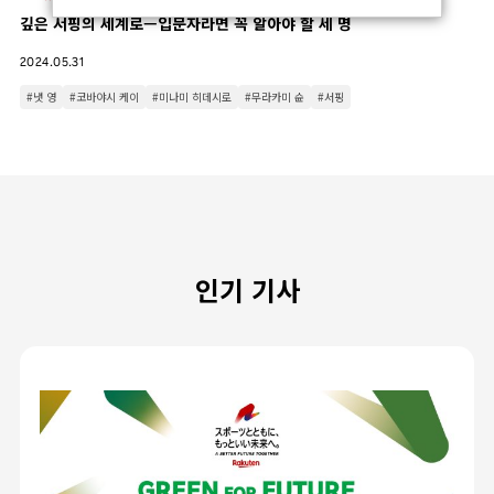
깊은 서핑의 세계로—입문자라면 꼭 알아야 할 세 명
2024.05.31
#냇 영
#코바야시 케이
#미나미 히데시로
#무라카미 슌
#서핑
인기 기사