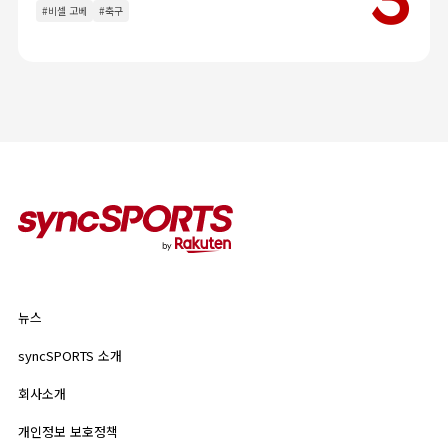
인터뷰
이벤트
#비셀 고베
#축구
칼럼
인기 태그
#야구
#라쿠텐 몽키스
#라쿠텐 걸스
뉴스
syncSPORTS 소개
뉴스
기업 정보
개인정보 보호정책
syncSPORTS 소개
인기 태그
이용약관
회사소개
#야구
#라쿠텐 몽키스
#라쿠텐 걸스
개인정보 보호정책