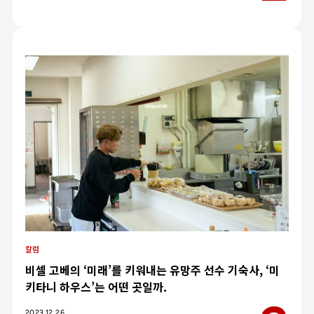
칼럼
비셀 고베의 ‘미래’를 키워내는 유망주 선수 기숙사, ‘미
키타니 하우스’는 어떤 곳일까.
카테고리
2023.12.26