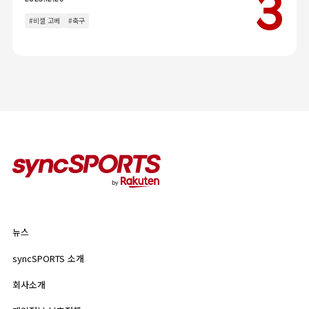
인터뷰
이벤트
#비셀 고베
#축구
칼럼
인기 태그
#야구
#라쿠텐 몽키스
#라쿠텐 걸스
뉴스
syncSPORTS 소개
뉴스
기업 정보
개인정보 보호정책
syncSPORTS 소개
인기 태그
이용약관
회사소개
#야구
#라쿠텐 몽키스
#라쿠텐 걸스