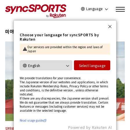
Language
日本語
English
미야시로 타이세이
Choose your language for syncSPORTS by
Rakuten
简体中文
Our services are provided within the region and laws of
繁體中文
Japan
한국어
사용가이드 보기
Select language
We provide translations for your convenience.
The Japanese version of our websites and applications, in which
include Rakuten Membership Rules, Privacy Policy or other terms
and conditions, is the definitive version , unless otherwise
indicated.
If there are any discrepancies, the Japanese version shall prevail.
We do not guarantee that we always provide translation. Certain
features or messages (including customer services) may not be
available in the selected language.​
Read usage guide
Powered by Rakuten Al
인터뷰