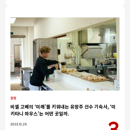
칼럼
비셀 고베의 ‘미래’를 키워내는 유망주 선수 기숙사, ‘미
키타니 하우스’는 어떤 곳일까.
카테고리
2023.12.26