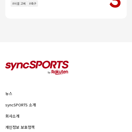
인터뷰
이벤트
#비셀 고베
#축구
칼럼
인기 태그
#야구
#라쿠텐 몽키스
#라쿠텐 걸스
뉴스
syncSPORTS 소개
뉴스
기업 정보
개인정보 보호정책
syncSPORTS 소개
인기 태그
이용약관
회사소개
#야구
#라쿠텐 몽키스
#라쿠텐 걸스
개인정보 보호정책