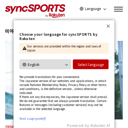
Language
日本語
English
미야노 마리
Choose your language for syncSPORTS by
Rakuten
简体中文
Our services are provided within the region and laws of
繁體中文
Japan
한국어
사용가이드 보기
Select language
We provide translations for your convenience.
The Japanese version of our websites and applications, in which
include Rakuten Membership Rules, Privacy Policy or other terms
and conditions, is the definitive version , unless otherwise
indicated.
If there are any discrepancies, the Japanese version shall prevail.
We do not guarantee that we always provide translation. Certain
features or messages (including customer services) may not be
available in the selected language.​
Read usage guide
Powered by Rakuten Al
인터뷰