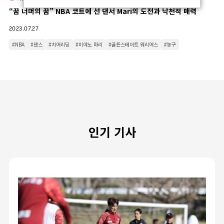
“꿈 너머의 꿈” NBA 코트에 선 댄서 Mari의 도전과 낙천적 매력
2023.07.27
#NBA
#댄스
#치어리딩
#미야노 마리
#골든스테이트 워리어스
#농구
인기 기사