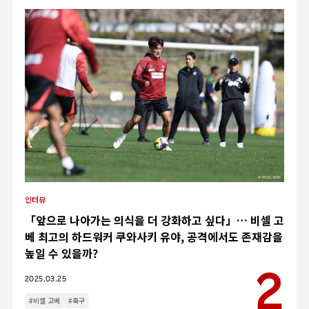
인터뷰
「앞으로 나아가는 의식을 더 강화하고 싶다」… 비셀 고
베 최고의 하드워커 쿠와사키 유야, 공격에서도 존재감을
높일 수 있을까?
2025.03.25
#비셀 고베
#축구