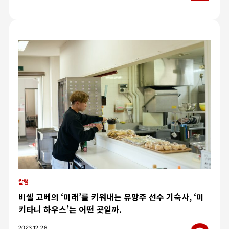
칼럼
비셀 고베의 ‘미래’를 키워내는 유망주 선수 기숙사, ‘미
키타니 하우스’는 어떤 곳일까.
카테고리
2023.12.26