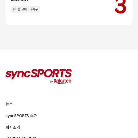
인터뷰
이벤트
#비셀 고베
#축구
칼럼
인기 태그
#야구
#라쿠텐 몽키스
#라쿠텐 걸스
뉴스
syncSPORTS 소개
뉴스
기업 정보
개인정보 보호정책
syncSPORTS 소개
인기 태그
이용약관
회사소개
#야구
#라쿠텐 몽키스
#라쿠텐 걸스