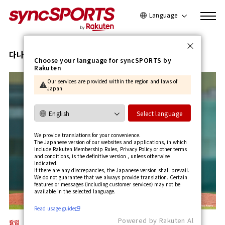
Language
日本語
English
다나카 마사히로
Choose your language for syncSPORTS by
Rakuten
简体中文
Our services are provided within the region and laws of
繁體中文
Japan
한국어
사용가이드 보기
Select language
We provide translations for your convenience.
The Japanese version of our websites and applications, in which
include Rakuten Membership Rules, Privacy Policy or other terms
and conditions, is the definitive version , unless otherwise
indicated.
If there are any discrepancies, the Japanese version shall prevail.
We do not guarantee that we always provide translation. Certain
features or messages (including customer services) may not be
available in the selected language.​
Read usage guide
Powered by Rakuten Al
칼럼