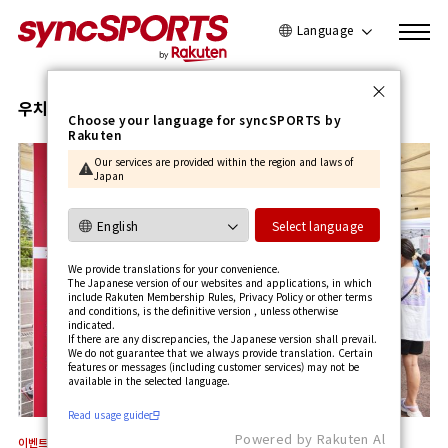
Language
日本語
English
우치 세이류
Choose your language for syncSPORTS by
Rakuten
简体中文
Our services are provided within the region and laws of
繁體中文
Japan
한국어
사용가이드 보기
Select language
We provide translations for your convenience.
The Japanese version of our websites and applications, in which
include Rakuten Membership Rules, Privacy Policy or other terms
and conditions, is the definitive version , unless otherwise
indicated.
If there are any discrepancies, the Japanese version shall prevail.
We do not guarantee that we always provide translation. Certain
features or messages (including customer services) may not be
available in the selected language.​
Read usage guide
Powered by Rakuten Al
이벤트