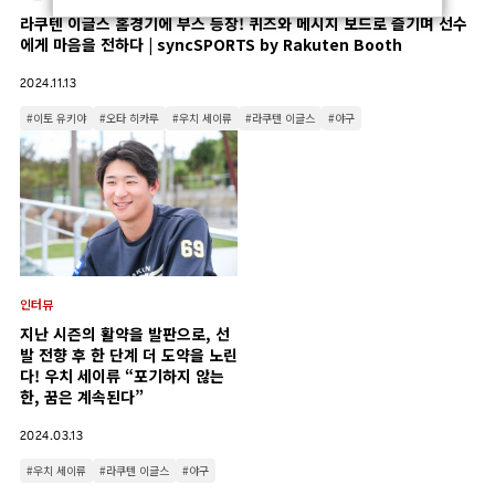
라쿠텐 이글스 홈경기에 부스 등장! 퀴즈와 메시지 보드로 즐기며 선수
에게 마음을 전하다 | syncSPORTS by Rakuten Booth
2024.11.13
#이토 유키야
#오타 히카루
#우치 세이류
#라쿠텐 이글스
#야구
인터뷰
지난 시즌의 활약을 발판으로, 선
발 전향 후 한 단계 더 도약을 노린
다! 우치 세이류 “포기하지 않는
한, 꿈은 계속된다”
2024.03.13
#우치 세이류
#라쿠텐 이글스
#야구