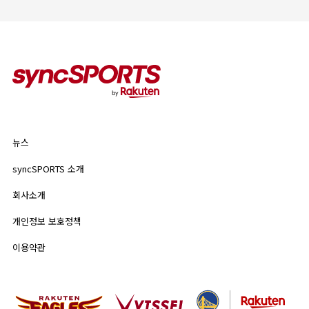
인기 태그
#야구
#라쿠텐 몽키스
#라쿠텐 걸스
뉴스
syncSPORTS 소개
뉴스
기업 정보
개인정보 보호정책
syncSPORTS 소개
인기 태그
이용약관
회사소개
#야구
#라쿠텐 몽키스
#라쿠텐 걸스
개인정보 보호정책
이용약관
모든 태그
#미우라 키아키
#다나카 마사히로
#Sports for Everyone
#이토 유키야
#Rakuten SPORTS ZONE
#야구장 맥주걸