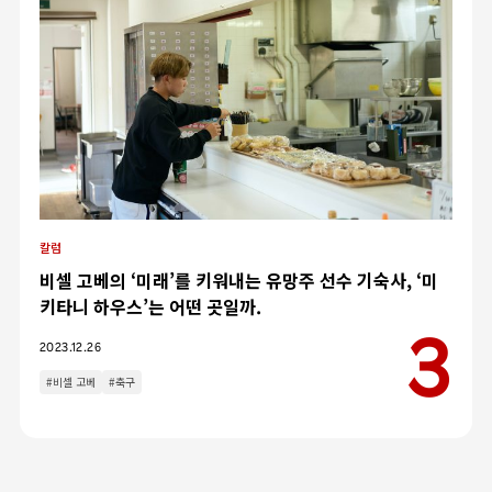
칼럼
비셀 고베의 ‘미래’를 키워내는 유망주 선수 기숙사, ‘미
키타니 하우스’는 어떤 곳일까.
카테고리
2023.12.26
인터뷰
이벤트
#비셀 고베
#축구
칼럼