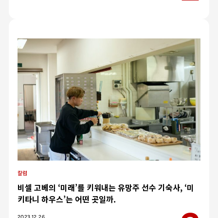
칼럼
비셀 고베의 ‘미래’를 키워내는 유망주 선수 기숙사, ‘미
키타니 하우스’는 어떤 곳일까.
카테고리
2023.12.26