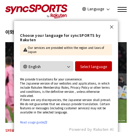
Language
日本語
English
이와나미 타쿠야
Choose your language for syncSPORTS by
Rakuten
简体中文
Our services are provided within the region and laws of
繁體中文
Japan
한국어
사용가이드 보기
Select language
We provide translations for your convenience.
The Japanese version of our websites and applications, in which
include Rakuten Membership Rules, Privacy Policy or other terms
and conditions, is the definitive version , unless otherwise
indicated.
If there are any discrepancies, the Japanese version shall prevail.
We do not guarantee that we always provide translation. Certain
features or messages (including customer services) may not be
available in the selected language.​
Read usage guide
Powered by Rakuten Al
인터뷰