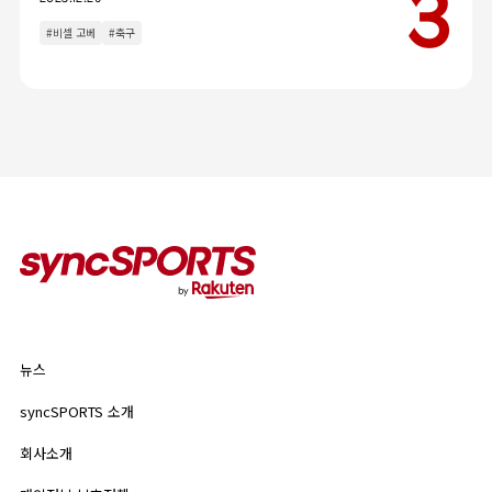
인터뷰
이벤트
#비셀 고베
#축구
칼럼
인기 태그
#야구
#라쿠텐 몽키스
#라쿠텐 걸스
뉴스
syncSPORTS 소개
뉴스
기업 정보
개인정보 보호정책
syncSPORTS 소개
인기 태그
이용약관
회사소개
#야구
#라쿠텐 몽키스
#라쿠텐 걸스