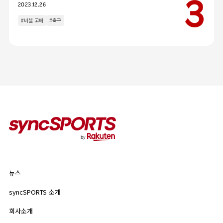
카테고리
2023.12.26
인터뷰
이벤트
#비셀 고베
#축구
칼럼
인기 태그
#야구
#라쿠텐 몽키스
#라쿠텐 걸스
뉴스
syncSPORTS 소개
뉴스
기업 정보
개인정보 보호정책
syncSPORTS 소개
인기 태그
이용약관
회사소개
#야구
#라쿠텐 몽키스
#라쿠텐 걸스