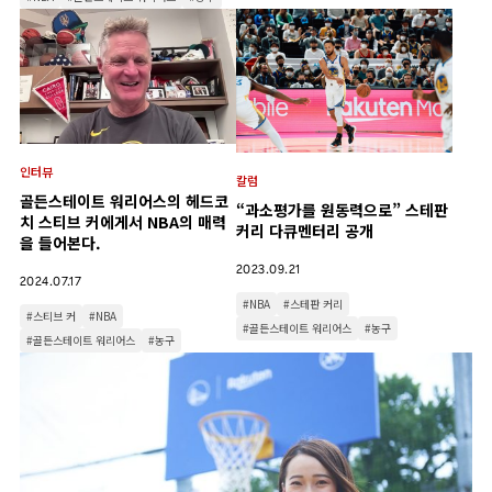
인터뷰
칼럼
골든스테이트 워리어스의 헤드코
“과소평가를 원동력으로” 스테판
치 스티브 커에게서 NBA의 매력
커리 다큐멘터리 공개
을 들어본다.
2023.09.21
2024.07.17
#NBA
#스테판 커리
#스티브 커
#NBA
#골든스테이트 워리어스
#농구
#골든스테이트 워리어스
#농구