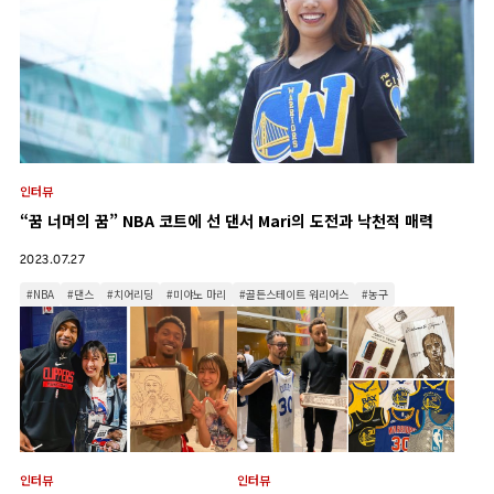
인터뷰
“꿈 너머의 꿈” NBA 코트에 선 댄서 Mari의 도전과 낙천적 매력
2023.07.27
#NBA
#댄스
#치어리딩
#미야노 마리
#골든스테이트 워리어스
#농구
인터뷰
인터뷰