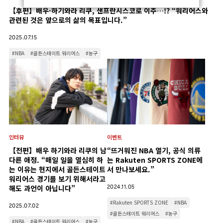
【후편】배우·하기와라 리쿠, 샌프란시스코로 이주…!? “워리어스와
관련된 것은 앞으로의 삶의 목표입니다.”
2025.07.15
#NBA
#골든스테이트 워리어스
#농구
인터뷰
이벤트
【전편】배우 하기와라 리쿠의 남
“뜨거워진 NBA 열기, 공식 의류
다른 애정. “매일 일을 열심히 하
는 Rakuten SPORTS ZONE에
는 이유는 현지에서 골든스테이트
서 만나보세요.”
워리어스 경기를 보기 위해서라고
해도 과언이 아닙니다”
2024.11.05
#Rakuten SPORTS ZONE
#NBA
2025.07.02
#골든스테이트 워리어스
#농구
#NBA
#골든스테이트 워리어스
#농구