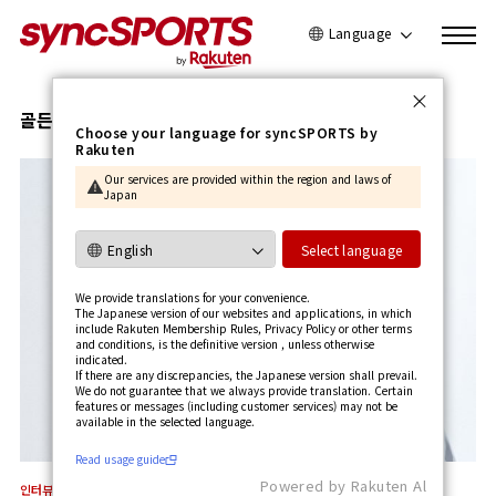
Language
日本語
English
골든스테이트 워리어스
Choose your language for syncSPORTS by
Rakuten
简体中文
Our services are provided within the region and laws of
繁體中文
Japan
한국어
사용가이드 보기
Select language
We provide translations for your convenience.
The Japanese version of our websites and applications, in which
include Rakuten Membership Rules, Privacy Policy or other terms
and conditions, is the definitive version , unless otherwise
indicated.
If there are any discrepancies, the Japanese version shall prevail.
We do not guarantee that we always provide translation. Certain
features or messages (including customer services) may not be
available in the selected language.​
Read usage guide
Powered by Rakuten Al
인터뷰