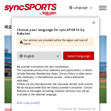
Language
日本語
English
랴오치엔푸
Choose your language for syncSPORTS by
Rakuten
简体中文
Our services are provided within the region and laws of
繁體中文
Japan
한국어
사용가이드 보기
Select language
We provide translations for your convenience.
The Japanese version of our websites and applications, in which
include Rakuten Membership Rules, Privacy Policy or other terms
and conditions, is the definitive version , unless otherwise
indicated.
If there are any discrepancies, the Japanese version shall prevail.
We do not guarantee that we always provide translation. Certain
features or messages (including customer services) may not be
available in the selected language.​
Read usage guide
Powered by Rakuten Al
인터뷰