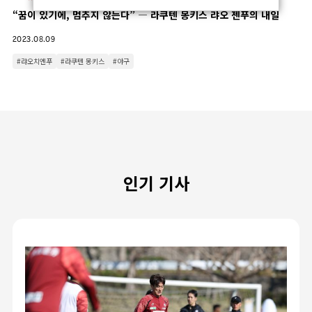
“꿈이 있기에, 멈추지 않는다” ― 라쿠텐 몽키스 랴오 젠푸의 내일
2023.08.09
#랴오치엔푸
#라쿠텐 몽키스
#야구
인기 기사