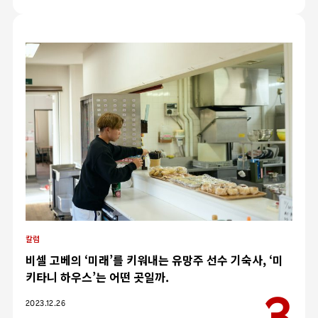
칼럼
비셀 고베의 ‘미래’를 키워내는 유망주 선수 기숙사, ‘미
키타니 하우스’는 어떤 곳일까.
카테고리
2023.12.26