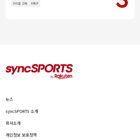
인터뷰
이벤트
#비셀 고베
#축구
칼럼
인기 태그
#야구
#라쿠텐 몽키스
#라쿠텐 걸스
뉴스
syncSPORTS 소개
뉴스
기업 정보
개인정보 보호정책
syncSPORTS 소개
인기 태그
이용약관
회사소개
#야구
#라쿠텐 몽키스
#라쿠텐 걸스
개인정보 보호정책