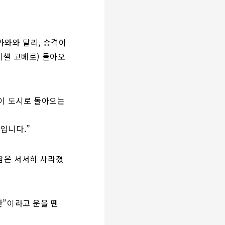
가와와 달리, 승격이
비셀 고베로) 돌아오
 이 도시로 돌아오는
입니다.”
함은 서서히 사라졌
만”이라고 운을 뗀