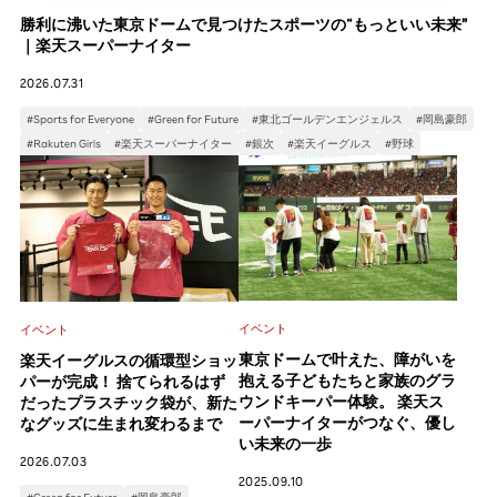
勝利に沸いた東京ドームで見つけたスポーツの“もっといい未来”
｜楽天スーパーナイター
2026.07.31
#Sports for Everyone
#Green for Future
#東北ゴールデンエンジェルス
#岡島豪郎
#Rakuten Girls
#楽天スーパーナイター
#銀次
#楽天イーグルス
#野球
イベント
イベント
東京ドームで叶えた、障がいを
楽天イーグルスの循環型ショッ
抱える子どもたちと家族のグラ
パーが完成！ 捨てられるはず
ウンドキーパー体験。 楽天ス
だったプラスチック袋が、新た
ーパーナイターがつなぐ、優し
なグッズに生まれ変わるまで
い未来の一歩
2026.07.03
2025.09.10
#Green for Future
#岡島豪郎