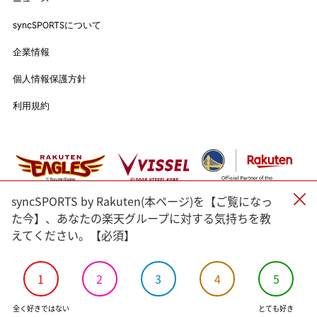
syncSPORTSについて
syncSPORTSについて
人気のタグ
企業情報
企業情報
個人情報保護方針
#野球
#ヴィッセル神戸
#楽天イーグルス
#サッカー
個人情報保護方針
利用規約
#バスケットボール
#トップアスリートの愛用品
利用規約
#アスリートのセカンドキャリア
すべてのタグ
#渡辺皓太
#Sports for Everyone
#Green for Future
#科学部
#細田佳央太
#一力遼
#マテウス・トゥーレル
syncSPORTS by Rakuten(本ページ)を【ご覧になっ
#内野航太郎
#宮崎友花
#志田千陽
#山口茜
#渡邉航貴
た今】、あなたの楽天グループに対する気持ちを教
えてください。【必須】
#奈良岡功大
#前田健太
#ルーク・ボイト
#小松蓮
#バドミントン
#瀬口大翔
#濱﨑健斗
#山田海斗
#佐藤直樹
#⾓⼀哲児
#今野龍太
#郷家友太
#陳克羿
1
2
3
4
5
#
#宋家豪
#KAHO
#加治屋蓮
#島原大河
#金子京介
©Rakuten Group, Inc.
全く好きではない
とても好き
#中沢匠磨
#大坪梓恩
#幌村黛汰
#阪上翔也
#九谷瑠