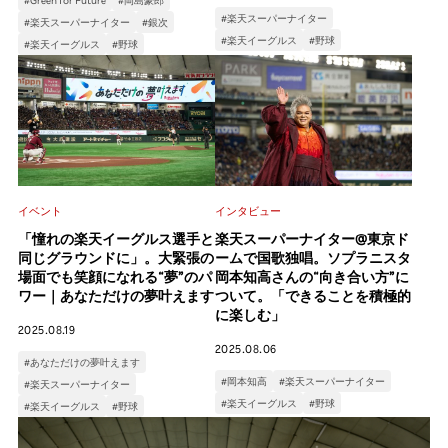
#楽天スーパーナイター
#楽天スーパーナイター
#銀次
#楽天イーグルス
#野球
#楽天イーグルス
#野球
イベント
インタビュー
「憧れの楽天イーグルス選手と
楽天スーパーナイター@東京ド
同じグラウンドに」。大緊張の
ームで国歌独唱。ソプラニスタ
場面でも笑顔になれる“夢”のパ
岡本知高さんの“向き合い方”に
ワー｜あなただけの夢叶えます
ついて。「できることを積極的
に楽しむ」
2025.08.19
2025.08.06
#あなただけの夢叶えます
#岡本知高
#楽天スーパーナイター
#楽天スーパーナイター
#楽天イーグルス
#野球
#楽天イーグルス
#野球