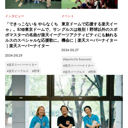
インタビュー
イベント
「できっこないを やらなくち
東京ドームで応援する楽天イー
ゃ」。8.1@東京ドームで、サン
グルスは格別！野球以外のスポ
ボマスターの名曲が楽天イーグ
ーツアクティビティにも触れる
ルスのスペシャルな応援歌に。
機会に｜楽天スーパーナイター
｜楽天スーパーナイター
2024.08.27
2024.08.29
#Sports for Everyone
#楽天スーパーナイター
#楽天スーパーナイター
#楽天イーグルス
#野球
#楽天イーグルス
#野球