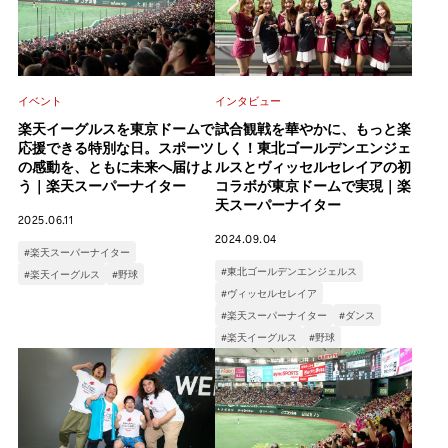
イベント
インタビュー
楽天イーグルスを東京ドームで
試合観戦を華やかに、もっと楽
応援できる特別な日。スポーツ
しく！東北ゴールデンエンジェ
の感動を、ともに未来へ届けよ
ルスとヴィッセルセレイアの初
う｜楽天スーパーナイター
コラボが東京ドームで実現｜楽
天スーパーナイター
2025.06.11
2024.09.04
#楽天スーパーナイター
#東北ゴールデンエンジェルス
#楽天イーグルス
#野球
#ヴィッセルセレイア
#楽天スーパーナイター
#ダンス
#楽天イーグルス
#野球