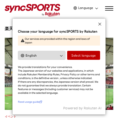
Language
日本語
English
楽天スーパーナイター
Choose your language for syncSPORTS by Rakuten
简体中文
Our services are provided within the region and laws of
Japan
繁體中文
한국어
Select language
利用ガイドを読む
We provide translations for your convenience.
The Japanese version of our websites and applications, in which
include Rakuten Membership Rules, Privacy Policy or other terms and
conditions, is the definitive version , unless otherwise indicated.
If there are any discrepancies, the Japanese version shall prevail. We
do not guarantee that we always provide translation. Certain
features or messages (including customer services) may not be
available in the selected language.​
Read usage guide
Powered by Rakuten Al
イベント