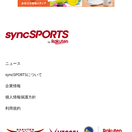
人気のタグ
#野球
#ヴィッセル神戸
#楽天イーグルス
#サッカー
#バスケットボール
#トップアスリートの愛用品
#アスリートのセカンドキャリア
ニュース
ニュース
syncSPORTSについて
syncSPORTSについて
人気のタグ
企業情報
企業情報
個人情報保護方針
#野球
#ヴィッセル神戸
#楽天イーグルス
#サッカー
個人情報保護方針
利用規約
#バスケットボール
#トップアスリートの愛用品
利用規約
#アスリートのセカンドキャリア
すべてのタグ