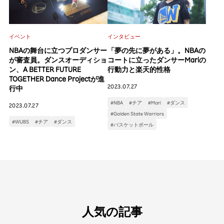
イベント
インタビュー
NBAの舞台に立つプロダンサー
「夢の先に夢がある」。NBAの
が審査員。ダンスオーディショ
コートに立ったダンサーMariの
ン、A BETTER FUTURE
行動力と楽天的性格
TOGETHER Dance Projectが進
2023.07.27
行中
#NBA
#チア
#Mari
#ダンス
2023.07.27
#Golden State Warriors
#WUBS
#チア
#ダンス
#バスケットボール
人気の記事