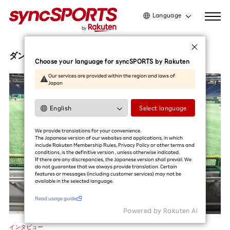
Language
日本語
English
ダンス
Choose your language for syncSPORTS by Rakuten
简体中文
Our services are provided within the region and laws of
Japan
繁體中文
한국어
Select language
利用ガイドを読む
We provide translations for your convenience.
The Japanese version of our websites and applications, in which
include Rakuten Membership Rules, Privacy Policy or other terms and
conditions, is the definitive version , unless otherwise indicated.
If there are any discrepancies, the Japanese version shall prevail. We
do not guarantee that we always provide translation. Certain
features or messages (including customer services) may not be
available in the selected language.​
Read usage guide
Powered by Rakuten Al
インタビュー