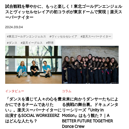
試合観戦を華やかに、もっと楽しく！東北ゴールデンエンジェル
スとヴィッセルセレイアの初コラボが東京ドームで実現｜楽天ス
ーパーナイター
2024.09.04
#東北ゴールデンエンジェルス
#ヴィッセルセレイア
#楽天スーパーナイター
#ダンス
#楽天イーグルス
#野球
インタビュー
コラム
「ダンスを通じて人々の心を豊
未来に向かうダンサーたちによ
かにできるチームでありた
る挑戦の舞台裏。ドキュメンタ
い」。楽天スーパーナイターに
リーシリーズ『Unity In
出演するSOCIAL WORKEEERZ
Motion』はもう観た？｜A
はどんな人たち？
BETTER FUTURE TOGETHER
Dance Crew