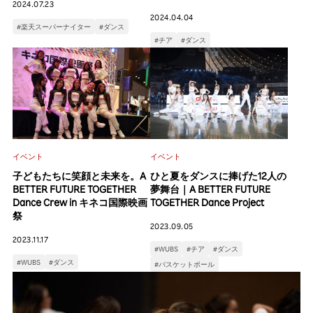
2024.07.23
2024.04.04
#楽天スーパーナイター
#ダンス
#チア
#ダンス
イベント
イベント
ひと夏をダンスに捧げた12人の
子どもたちに笑顔と未来を。A
夢舞台｜A BETTER FUTURE
BETTER FUTURE TOGETHER
TOGETHER Dance Project
Dance Crew in キネコ国際映画
祭
2023.09.05
2023.11.17
#WUBS
#チア
#ダンス
#WUBS
#ダンス
#バスケットボール