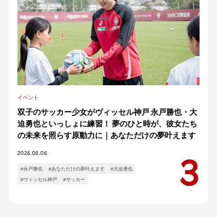
イベント
双子のサッカー少女がヴィッセル神戸 永戸勝也・大
迫勇也といっしょに練習！ 夢のひと時が、彼女たち
の未来を照らす原動力に｜あなただけの夢叶えます
2026.08.06
#永戸勝也
#あなただけの夢叶えます
#大迫勇也
#ヴィッセル神戸
#サッカー