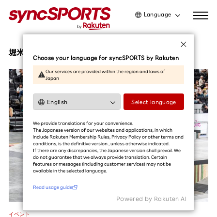
Language
日本語
English
堀米雄斗
Choose your language for syncSPORTS by Rakuten
简体中文
Our services are provided within the region and laws of
Japan
繁體中文
한국어
Select language
利用ガイドを読む
We provide translations for your convenience.
The Japanese version of our websites and applications, in which
include Rakuten Membership Rules, Privacy Policy or other terms and
conditions, is the definitive version , unless otherwise indicated.
If there are any discrepancies, the Japanese version shall prevail. We
do not guarantee that we always provide translation. Certain
features or messages (including customer services) may not be
available in the selected language.​
Read usage guide
Powered by Rakuten Al
イベント