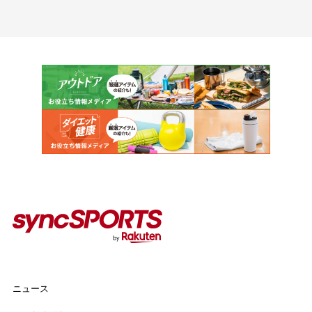
カテゴリー
インタビュー
イベント
コラム
人気のタグ
#野球
#ヴィッセル神戸
#楽天イーグルス
#サッカー
#バスケットボール
#トップアスリートの愛用品
#アスリートのセカンドキャリア
ニュース
ニュース
syncSPORTSについて