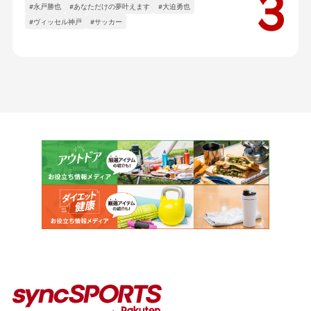
#永戸勝也
#あなただけの夢叶えます
#大迫勇也
#ヴィッセル神戸
#サッカー
カテゴリー
インタビュー
イベント
コラム
人気のタグ
#野球
#ヴィッセル神戸
#楽天イーグルス
#サッカー
#バスケットボール
#トップアスリートの愛用品