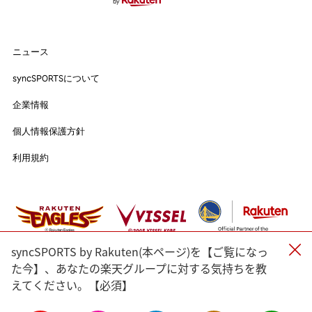
#アスリートのセカンドキャリア
ニュース
ニュース
syncSPORTSについて
syncSPORTSについて
人気のタグ
企業情報
企業情報
個人情報保護方針
#野球
#ヴィッセル神戸
#楽天イーグルス
#サッカー
個人情報保護方針
利用規約
#バスケットボール
#トップアスリートの愛用品
利用規約
#アスリートのセカンドキャリア
すべてのタグ
#渡辺皓太
#Sports for Everyone
#Green for Future
#科学部
#細田佳央太
#一力遼
#マテウス・トゥーレル
syncSPORTS by Rakuten(本ページ)を【ご覧になっ
#内野航太郎
#宮崎友花
#志田千陽
#山口茜
#渡邉航貴
た今】、あなたの楽天グループに対する気持ちを教
えてください。【必須】
#奈良岡功大
#前田健太
#ルーク・ボイト
#小松蓮
#バドミントン
#瀬口大翔
#濱﨑健斗
#山田海斗