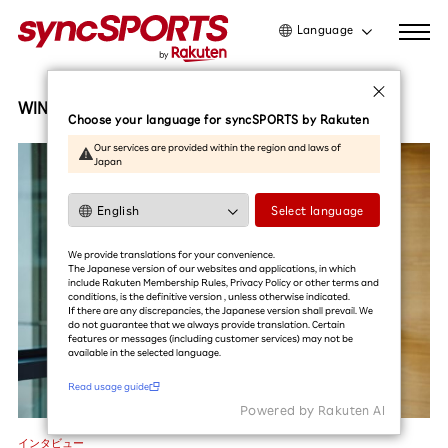
Language
日本語
English
WIND AND SEA
Choose your language for syncSPORTS by Rakuten
简体中文
Our services are provided within the region and laws of
Japan
繁體中文
한국어
Select language
利用ガイドを読む
We provide translations for your convenience.
The Japanese version of our websites and applications, in which
include Rakuten Membership Rules, Privacy Policy or other terms and
conditions, is the definitive version , unless otherwise indicated.
If there are any discrepancies, the Japanese version shall prevail. We
do not guarantee that we always provide translation. Certain
features or messages (including customer services) may not be
available in the selected language.​
Read usage guide
Powered by Rakuten Al
インタビュー