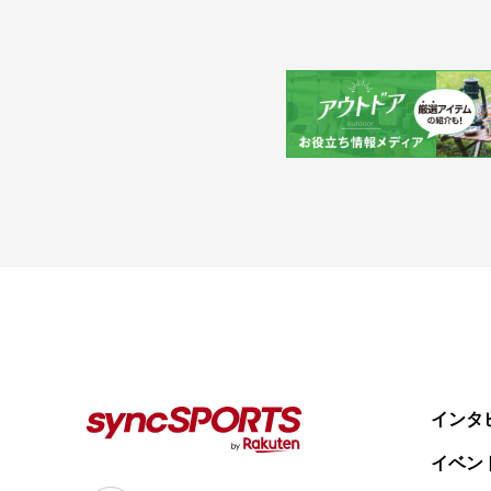
人気のタグ
#野球
#ヴィッセル神戸
#楽天イーグルス
#サッカー
#バスケ
ニュース
syncSPORTSについて
人気のタグ
企業情報
個人情報保護方針
#野球
#ヴィッセル神戸
#楽天イーグルス
#サッカー
利用規約
#バスケットボール
#トップアスリートの愛用品
インタ
#アスリートのセカンドキャリア
イベン
すべてのタグ