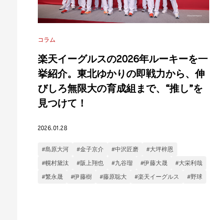
コラム
楽天イーグルスの2026年ルーキーを一
挙紹介。東北ゆかりの即戦力から、伸
びしろ無限大の育成組まで、“推し”を
見つけて！
2026.01.28
#島原大河
#金子京介
#中沢匠磨
#大坪梓恩
#幌村黛汰
#阪上翔也
#九谷瑠
#伊藤大晟
#大栄利哉
#繁永晟
#伊藤樹
#藤原聡大
#楽天イーグルス
#野球