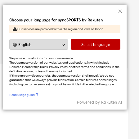
Language
Choose your language for syncSPORTS by Rakuten
日本語
Our services are provided within the region and laws of Japan
English
简体中文
Select language
繁體中文
We provide translations for your convenience.
한국어
The Japanese version of our websites and applications, in which include
Rakuten Membership Rules, Privacy Policy or other terms and conditions, is the
definitive version , unless otherwise indicated.
If there are any discrepancies, the Japanese version shall prevail. We do not
利用ガイドを読む
guarantee that we always provide translation. Certain features or messages
(including customer services) may not be available in the selected language.​
Read usage guide
Powered by Rakuten Al