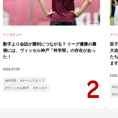
インタビュー
イベ
数字より会話が勝利につながる？ リーグ優勝の裏
双
側には、ヴィッセル神戸「科学部」の存在があっ
大
た！
た
ま
2026.07.09
2026
#科学部
#チームスタッフ
#永
#ヴィッセル神戸
#サッカー
#大
イベント