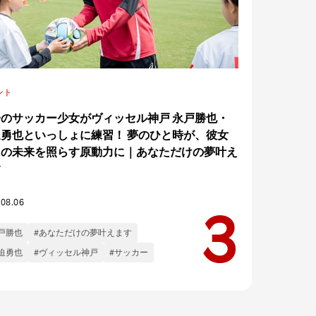
ント
子のサッカー少女がヴィッセル神戸 永戸勝也・
迫勇也といっしょに練習！ 夢のひと時が、彼女
ちの未来を照らす原動力に｜あなただけの夢叶え
す
.08.06
戸勝也
#あなただけの夢叶えます
迫勇也
#ヴィッセル神戸
#サッカー