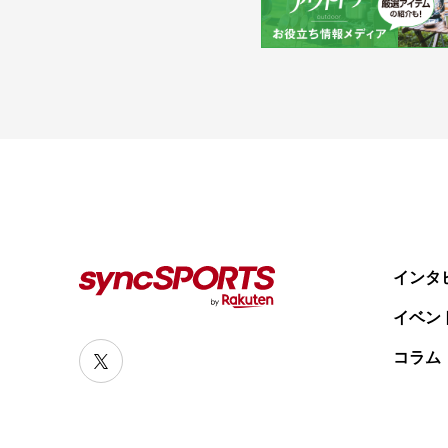
人気のタグ
#野球
#ヴィッセル神戸
#楽天イーグルス
#サッカー
#バスケ
ニュース
syncSPORTSについて
人気のタグ
企業情報
個人情報保護方針
#野球
#ヴィッセル神戸
#楽天イーグルス
#サッカー
利用規約
#バスケットボール
#トップアスリートの愛用品
インタ
#アスリートのセカンドキャリア
イベン
すべてのタグ
コラム
#渡辺皓太
#Sports for Everyone
#Green for Future
#科学部
#細田佳央太
#一力遼
#マテウス・トゥーレル
#内野航太郎
#宮崎友花
#志田千陽
#山口茜
#渡邉航貴
#奈良岡功大