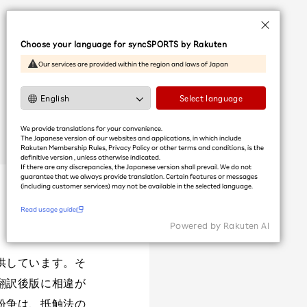
Language
Choose your language for syncSPORTS by Rakuten
日本語
Our services are provided within the region and laws of Japan
English
简体中文
Select language
繁體中文
We provide translations for your convenience.
한국어
The Japanese version of our websites and applications, in which include
Rakuten Membership Rules, Privacy Policy or other terms and conditions, is the
definitive version , unless otherwise indicated.
If there are any discrepancies, the Japanese version shall prevail. We do not
利用ガイドを読む
guarantee that we always provide translation. Certain features or messages
(including customer services) may not be available in the selected language.​
Read usage guide
Powered by Rakuten Al
供しています。そ
翻訳後版に相違が
紛争は、抵触法の