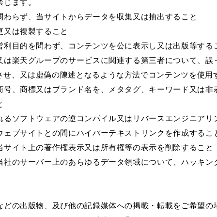
禁じます。
関わらず、当サイトからデータを収集又は抽出すること
更又は複製すること
営利目的を問わず、コンテンツを公に表示し又は出版等する
又は楽天グループのサービスに関連する第三者について、誤
させ、又は虚偽の陳述となるような方法でコンテンツを使用
商号、商標又はブランド名を、メタタグ、キーワード又は非
と
れるソフトウェアの逆コンパイル又はリバースエンジニアリ
ウェブサイトとの間にハイパーテキストリンクを作成するこ
当サイト上の著作権表示又は所有権等の表示を削除すること
当社のサーバー上のあらゆるデータ領域について、ハッキン
などの出版物、及び他の記録媒体への掲載・転載をご希望の