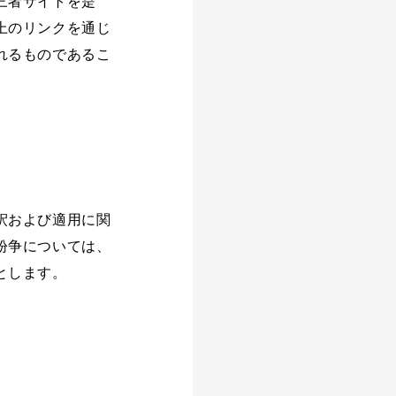
三者サイトを是
上のリンクを通じ
れるものであるこ
釈および適用に関
紛争については、
とします。