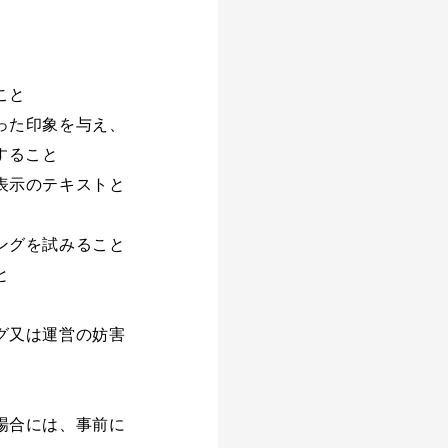
こと
った印象を与え、
すること
表示のテキストと
ングを試みること
と
グ又は運営の妨害
場合には、事前に