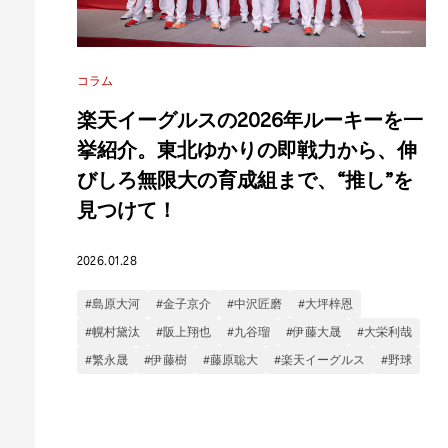
コラム
楽天イーグルスの2026年ルーキーを一
挙紹介。東北ゆかりの即戦力から、伸
びしろ無限大の育成組まで、“推し”を
見つけて！
2026.01.28
#島原大河
#金子京介
#中沢匠磨
#大坪梓恩
#幌村黛汰
#阪上翔也
#九谷瑠
#伊藤大晟
#大栄利哉
#繁永晟
#伊藤樹
#藤原聡大
#楽天イーグルス
#野球