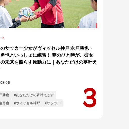
ント
子のサッカー少女がヴィッセル神戸 永戸勝也・
迫勇也といっしょに練習！ 夢のひと時が、彼女
ちの未来を照らす原動力に｜あなただけの夢叶え
す
.08.06
戸勝也
#あなただけの夢叶えます
迫勇也
#ヴィッセル神戸
#サッカー