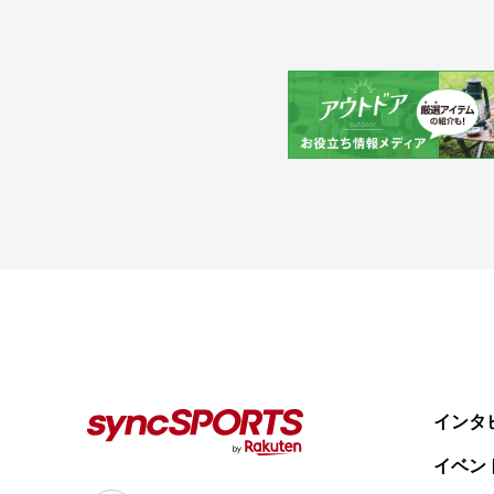
人気のタグ
#野球
#ヴィッセル神戸
#楽天イーグルス
#サッカー
#バスケ
ニュース
syncSPORTSについて
人気のタグ
企業情報
個人情報保護方針
#野球
#ヴィッセル神戸
#楽天イーグルス
#サッカー
利用規約
#バスケットボール
#トップアスリートの愛用品
インタ
#アスリートのセカンドキャリア
イベン
すべてのタグ