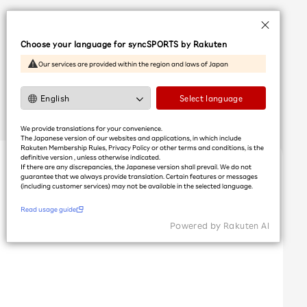
Language
Choose your language for syncSPORTS by Rakuten
日本語
Our services are provided within the region and laws of Japan
English
简体中文
Select language
繁體中文
We provide translations for your convenience.
한국어
The Japanese version of our websites and applications, in which include
Rakuten Membership Rules, Privacy Policy or other terms and conditions, is the
definitive version , unless otherwise indicated.
If there are any discrepancies, the Japanese version shall prevail. We do not
利用ガイドを読む
guarantee that we always provide translation. Certain features or messages
(including customer services) may not be available in the selected language.​
Read usage guide
Powered by Rakuten Al