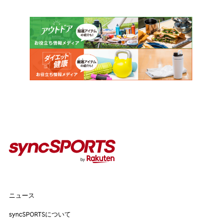
カテゴリー
インタビュー
イベント
コラム
人気のタグ
#野球
#ヴィッセル神戸
#楽天イーグルス
#サッカー
#バスケットボール
#トップアスリートの愛用品
#アスリートのセカンドキャリア
ニュース
ニュース
syncSPORTSについて
syncSPORTSについて
人気のタグ