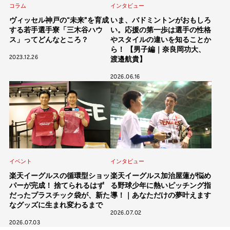
インタビュー
コラム
いま、バドミントンがおもしろ
ヴィッセル神戸の“未来”を育成
い。応援の第一歩は選手の性格
する若手選手寮「三木谷ハウ
やスタイルの違いを知ることか
ス」ってどんなところ？
ら！ 【男子編｜奈良岡功大、
2023.12.26
渡邉航貴】
2026.06.16
イベント
インタビュー
楽天イーグルスの循環型ショッ
楽天イーグルス加治屋蓮が悩め
パーが完成！ 捨てられるはず
る野球少年に熱いピッチング指
だったプラスチック袋が、新た
導！｜あなただけの夢叶えます
なグッズに生まれ変わるまで
2026.07.02
2026.07.03