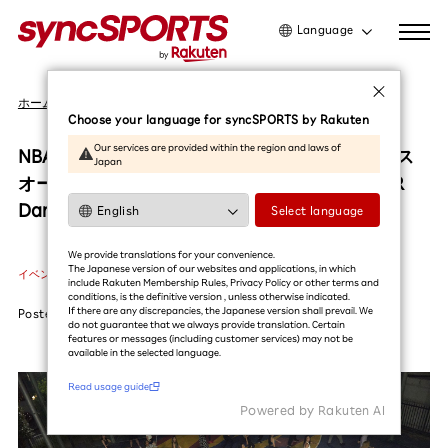
Language
日本語
ホーム
イベント
English
Choose your language for syncSPORTS by Rakuten
简体中文
Our services are provided within the region and laws of
NBAの舞台に立つプロダンサーが審査員。ダンス
Japan
繁體中文
オーディション、A BETTER FUTURE TOGETHER
한국어
Dance Projectが進行中
Select language
利用ガイドを読む
We provide translations for your convenience.
The Japanese version of our websites and applications, in which
イベント
#WUBS
#チア
#ダンス
include Rakuten Membership Rules, Privacy Policy or other terms and
conditions, is the definitive version , unless otherwise indicated.
If there are any discrepancies, the Japanese version shall prevail. We
Posted
2023.07.27
do not guarantee that we always provide translation. Certain
features or messages (including customer services) may not be
available in the selected language.​
Read usage guide
Powered by Rakuten Al