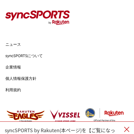
#野球
#ヴィッセル神戸
#楽天イーグルス
#サッカー
#バスケットボール
#トップアスリートの愛用品
#アスリートのセカンドキャリア
ニュース
ニュース
syncSPORTSについて
syncSPORTSについて
人気のタグ
企業情報
企業情報
個人情報保護方針
#野球
#ヴィッセル神戸
#楽天イーグルス
#サッカー
個人情報保護方針
利用規約
#バスケットボール
#トップアスリートの愛用品
利用規約
#アスリートのセカンドキャリア
すべてのタグ
#渡辺皓太
#Sports for Everyone
#Green for Future
#科学部
#細田佳央太
#一力遼
#マテウス・トゥーレル
syncSPORTS by Rakuten(本ページ)を【ご覧になっ