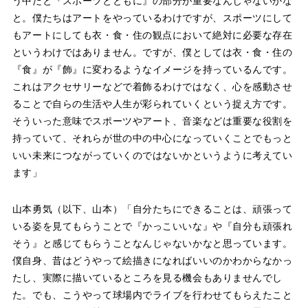
う中だと『スポーツとともに』の部分が重要なんじゃないかな
と。僕たちはアートをやっているわけですが、スポーツにして
もアートにしても衣・食・住の観点において絶対に必要な存在
というわけではありません。ですが、僕としては衣・食・住の
『食』が『飾』に変わるようなイメージを持っているんです。
これはアクセサリーなどで着飾るわけではなく、心を感動させ
ることで自らの生活や人生が彩られていくという捉え方です。
そういった意味でスポーツやアート、音楽などは重要な役割を
持っていて、それらが世の中の中心になっていくことでもっと
いい未来につながっていくのではないかというように考えてい
ます」
山本勇気（以下、山本）「自分たちにできることは、頑張って
いる姿を見てもらうことで『かっこいいな』や『自分も頑張れ
そう』と感じてもらうことなんじゃないかなと思っています。
僕自身、昔はどうやって絵描きになればいいのかわからなかっ
たし、実際に描いているところを見る機会もありませんでし
た。でも、こうやって球場内でライブを行わせてもらえたこと