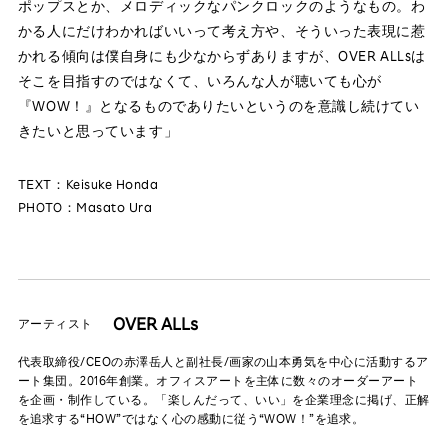
ポップスとか、メロディックなパンクロックのようなもの。わ
かる人にだけわかればいいって考え方や、そういった表現に惹
かれる傾向は僕自身にも少なからずありますが、OVER ALLsは
そこを目指すのではなくて、いろんな人が聴いても心が
『WOW！』となるものでありたいというのを意識し続けてい
きたいと思っています」
TEXT：Keisuke Honda
PHOTO：Masato Ura
OVER ALLs
アーティスト
代表取締役/CEOの赤澤岳人と副社長/画家の山本勇気を中心に活動するア
ート集団。2016年創業。オフィスアートを主体に数々のオーダーアート
を企画・制作している。「楽しんだって、いい」を企業理念に掲げ、正解
を追求する“HOW”ではなく心の感動に従う“WOW！”を追求。