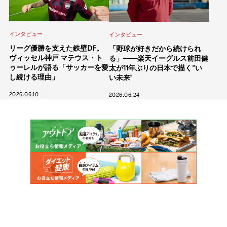
インタビュー
インタビュー
リーグ優勝を支えた鉄壁DF。
「野球が好きだから続けられ
ヴィッセル神戸 マテウス・ト
る」——楽天イーグルス前田健
ゥーレルが語る「サッカーを愛
太が11年ぶりの日本で描く“い
し続ける理由」
い未来"
2026.06.10
2026.06.24
カテゴリー
インタビュー
イベント
コラム
人気のタグ