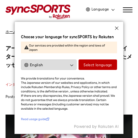
Language
日本語
ホーム
インタビュー
English
Choose your language for syncSPORTS by Rakuten
简体中文
Our services are provided within the region and laws of
アーティスト「OVER ALLs」。楽天スーパーナイ
Japan
繁體中文
ターのライブペイント「FULL COUNT」に込めたメ
한국어
ッセージ
Select language
利用ガイドを読む
We provide translations for your convenience.
The Japanese version of our websites and applications, in which
インタビュー
#楽天スーパーナイター
#楽天イーグルス
#野球
include Rakuten Membership Rules, Privacy Policy or other terms and
conditions, is the definitive version , unless otherwise indicated.
If there are any discrepancies, the Japanese version shall prevail. We
Posted
2023.08.28
do not guarantee that we always provide translation. Certain
features or messages (including customer services) may not be
available in the selected language.​
Read usage guide
Powered by Rakuten Al