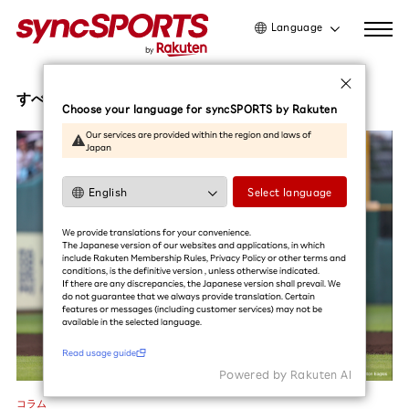
Language
日本語
English
すべての記事
Choose your language for syncSPORTS by Rakuten
简体中文
Our services are provided within the region and laws of
Japan
繁體中文
한국어
Select language
利用ガイドを読む
We provide translations for your convenience.
The Japanese version of our websites and applications, in which
include Rakuten Membership Rules, Privacy Policy or other terms and
conditions, is the definitive version , unless otherwise indicated.
If there are any discrepancies, the Japanese version shall prevail. We
do not guarantee that we always provide translation. Certain
features or messages (including customer services) may not be
available in the selected language.​
Read usage guide
Powered by Rakuten Al
コラム