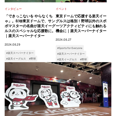
インタビュー
イベント
「できっこないを やらなくち
東京ドームで応援する楽天イー
ゃ」。8.1@東京ドームで、サン
グルスは格別！野球以外のスポ
ボマスターの名曲が楽天イーグ
ーツアクティビティにも触れる
ルスのスペシャルな応援歌に。
機会に｜楽天スーパーナイター
｜楽天スーパーナイター
2024.08.27
2024.08.29
#Sports for Everyone
#楽天スーパーナイター
#楽天スーパーナイター
#楽天イーグルス
#野球
#楽天イーグルス
#野球