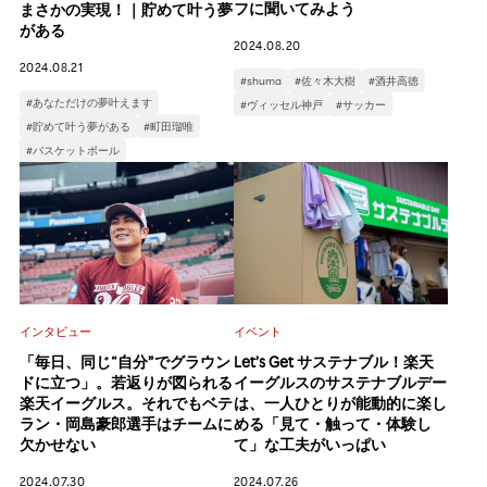
フに聞いてみよう
まさかの実現！｜貯めて叶う夢
がある
2024.08.20
2024.08.21
#shuma
#佐々木大樹
#酒井高徳
#あなただけの夢叶えます
#ヴィッセル神戸
#サッカー
#貯めて叶う夢がある
#町田瑠唯
#バスケットボール
インタビュー
イベント
「毎日、同じ“自分”でグラウン
Let’s Get サステナブル！楽天
ドに立つ」。若返りが図られる
イーグルスのサステナブルデー
楽天イーグルス。それでもベテ
は、一人ひとりが能動的に楽し
ラン・岡島豪郎選手はチームに
める「見て・触って・体験し
欠かせない
て」な工夫がいっぱい
2024.07.30
2024.07.26