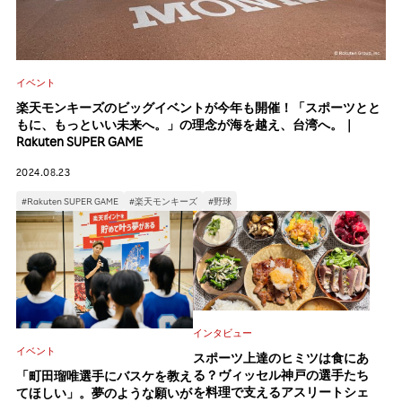
イベント
楽天モンキーズのビッグイベントが今年も開催！「スポーツとと
もに、もっといい未来へ。」の理念が海を越え、台湾へ。｜
Rakuten SUPER GAME
2024.08.23
#Rakuten SUPER GAME
#楽天モンキーズ
#野球
インタビュー
イベント
スポーツ上達のヒミツは食にあ
る？ヴィッセル神戸の選手たち
「町田瑠唯選手にバスケを教え
を料理で支えるアスリートシェ
てほしい」。夢のような願いが