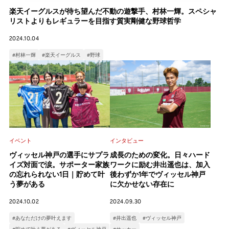
楽天イーグルスが待ち望んだ不動の遊撃手、村林一輝。スペシャ
リストよりもレギュラーを目指す質実剛健な野球哲学
2024.10.04
#村林一輝
#楽天イーグルス
#野球
イベント
インタビュー
ヴィッセル神戸の選手にサプラ
成長のための変化。日々ハード
イズ対面で涙。サポーター家族
ワークに励む井出遥也は、加入
の忘れられない1日｜貯めて叶
後わずか1年でヴィッセル神戸
う夢がある
に欠かせない存在に
2024.10.02
2024.09.30
#あなただけの夢叶えます
#井出遥也
#ヴィッセル神戸
#貯めて叶う夢がある
#ヴィッセル神戸
#サッカー