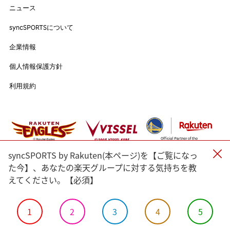
ニュース
ニュース
syncSPORTSについて
syncSPORTSについて
人気のタグ
企業情報
企業情報
個人情報保護方針
#野球
#ヴィッセル神戸
#楽天イーグルス
#サッカー
個人情報保護方針
利用規約
#バスケットボール
#トップアスリートの愛用品
利用規約
#アスリートのセカンドキャリア
すべてのタグ
#渡辺皓太
#Sports for Everyone
#Green for Future
#科学部
#細田佳央太
#一力遼
#マテウス・トゥーレル
syncSPORTS by Rakuten(本ページ)を【ご覧になっ
#内野航太郎
#宮崎友花
#志田千陽
#山口茜
#渡邉航貴
た今】、あなたの楽天グループに対する気持ちを教
えてください。【必須】
#奈良岡功大
#前田健太
#ルーク・ボイト
#小松蓮
#バドミントン
#瀬口大翔
#濱﨑健斗
#山田海斗
#佐藤直樹
#⾓⼀哲児
#今野龍太
#郷家友太
#陳克羿
1
2
3
4
5
#
#宋家豪
#KAHO
#加治屋蓮
#島原大河
#金子京介
©Rakuten Group, Inc.