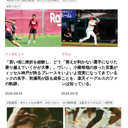
#サッカー
インタビュー
コラム
「若い頃に挫折を経験し、どう
「替えが利かない選手になりた
乗り越えていくかが大事」。ヴ
い」。小郷裕哉の放った言葉が
ィッセル神戸が誇るプレースキ
いよいよ現実になってきている
ックの名手、初瀬亮が語る成長
ことを、楽天イーグルスのファ
の軌跡。
ンは知っている。
2024.09.26
2024.09.18
#初瀬亮
#ヴィッセル神戸
#サッカー
#小郷裕哉
#楽天イーグルス
#野球