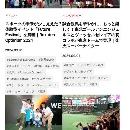
イベント
インタビュー
スポーツの未来が少し見えた？
試合観戦を華やかに、もっと楽
体験型イベント「Future
しく！東北ゴールデンエンジェ
Festival」を満喫｜Rakuten
ルスとヴィッセルセレイアの初
Optimism 2024
コラボが東京ドームで実現｜楽
天スーパーナイター
2024.09.12
2024.09.04
#Sports for Everyone
#楽天GORA
#東北ゴールデンエンジェルス
#楽天Kドリームス
#競輪
#楽天競馬
#ヴィッセルセレイア
#競馬
#Rakuten Optimism
#楽天スーパーナイター
#ダンス
#Future Festival
#パラスポーツ
#楽天イーグルス
#野球
#スケートボード
#バスケットボール
#サッカー
#ゴルフ
#野球