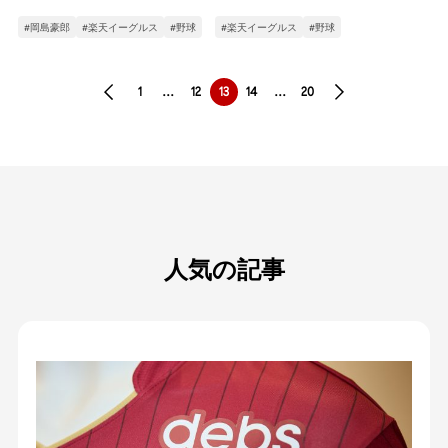
#岡島豪郎
#楽天イーグルス
#野球
#楽天イーグルス
#野球
1
…
12
13
14
…
20
人気の記事