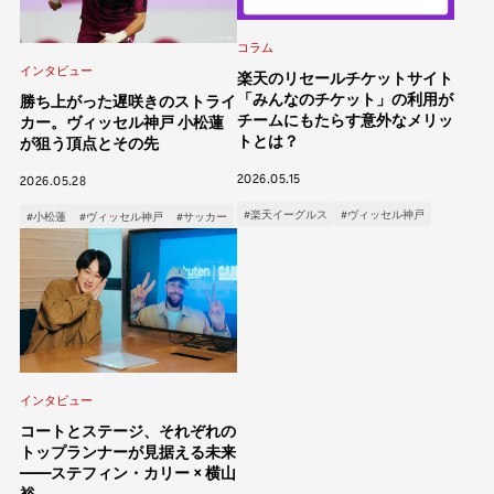
コラム
インタビュー
楽天のリセールチケットサイト
「みんなのチケット」の利用が
勝ち上がった遅咲きのストライ
チームにもたらす意外なメリッ
カー。ヴィッセル神戸 小松蓮
トとは？
が狙う頂点とその先
2026.05.15
2026.05.28
#楽天イーグルス
#ヴィッセル神戸
#小松蓮
#ヴィッセル神戸
#サッカー
インタビュー
コートとステージ、それぞれの
トップランナーが見据える未来
――ステフィン・カリー × 横山
裕