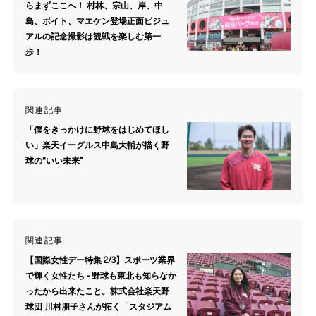
らまずここへ！ 村林、宗山、岸、中
島、ボイト、マエケン登場正面ビジュ
アルの記念撮影は観戦を楽しむ第一
歩！
関連記事
「僕をきっかけに野球をはじめてほし
い」楽天イーグルス中島大輔が描く野
球の“いい未来”
関連記事
【国際女性デー特集 2/3】スポーツ業界
で輝く女性たち - 野球も東北も知らなか
ったから出来たこと。株式会社楽天野
球団 川村朋子さんが拓く「スタジアム