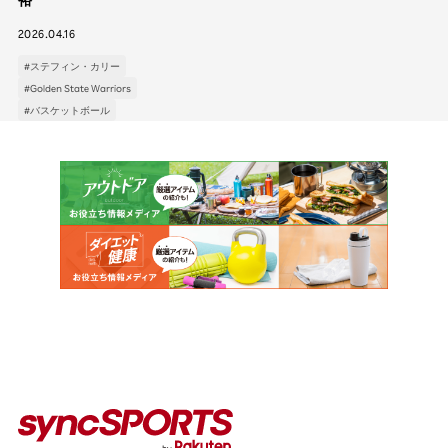
2026.04.16
#ステフィン・カリー
#Golden State Warriors
カテゴリー
#バスケットボール
インタビュー
イベント
コラム
人気のタグ
#野球
#ヴィッセル神戸
#楽天イーグルス
#サッカー
#バスケットボール
#トップアスリートの愛用品
#アスリートのセカンドキャリア
ニュース