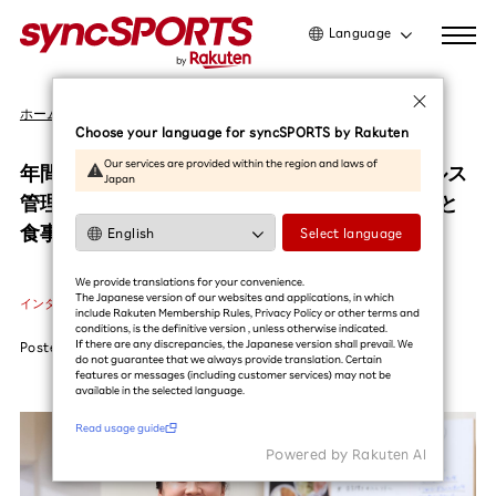
Language
日本語
ホーム
インタビュー
English
Choose your language for syncSPORTS by Rakuten
简体中文
Our services are provided within the region and laws of
年間143試合を支える「食」の力。楽天イーグルス
Japan
繁體中文
管理栄養士の金剛地舞妃さんが語る、体づくりと
한국어
食事の大切さ
Select language
利用ガイドを読む
We provide translations for your convenience.
The Japanese version of our websites and applications, in which
インタビュー
#チームスタッフ
#楽天イーグルス
#野球
include Rakuten Membership Rules, Privacy Policy or other terms and
conditions, is the definitive version , unless otherwise indicated.
If there are any discrepancies, the Japanese version shall prevail. We
Posted
2026.06.18
do not guarantee that we always provide translation. Certain
features or messages (including customer services) may not be
available in the selected language.​
Read usage guide
Powered by Rakuten Al