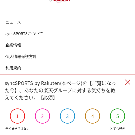
syncSPORTSについて
人気のタグ
企業情報
ニュース
個人情報保護方針
#野球
#ヴィッセル神戸
#楽天イーグルス
#サッカー
利用規約
syncSPORTSについて
#バスケットボール
#トップアスリートの愛用品
#アスリートのセカンドキャリア
企業情報
個人情報保護方針
すべてのタグ
利用規約
#渡辺皓太
#Sports for Everyone
#Green for Future
#科学部
#細田佳央太
#一力遼
#マテウス・トゥーレル
syncSPORTS by Rakuten(本ページ)を【ご覧になっ
#内野航太郎
#宮崎友花
#志田千陽
#山口茜
#渡邉航貴
た今】、あなたの楽天グループに対する気持ちを教
えてください。【必須】
#奈良岡功大
#前田健太
#ルーク・ボイト
#小松蓮
#バドミントン
#瀬口大翔
#濱﨑健斗
#山田海斗
#佐藤直樹
#⾓⼀哲児
#今野龍太
#郷家友太
#陳克羿
1
2
3
4
5
#
#宋家豪
#KAHO
#加治屋蓮
#島原大河
#金子京介
全く好きではない
とても好き
#中沢匠磨
#大坪梓恩
#幌村黛汰
#阪上翔也
#九谷瑠