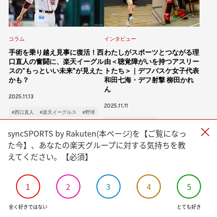
syncSPORTSについて
人気のタグ
企業情報
個人情報保護方針
コラム
インタビュー
#野球
#ヴィッセル神戸
#楽天イーグルス
#サッカー
利用規約
手術を乗り越え見事に復活！西
わたしがスポーツとつながる理
#バスケットボール
#トップアスリートの愛用品
口直人の奮闘に、楽天イーグル
由＜聴覚障がいを持つアスリー
#アスリートのセカンドキャリア
スの“もっといい未来”が見えた
トたち＞｜デフバスケ女子代表
かも？
和田七海・デフ射撃 柳田かれ
ん
すべてのタグ
2025.11.13
2025.11.11
#西口直人
#楽天イーグルス
#野球
#渡辺皓太
#Sports for Everyone
#Green for Future
#Sports for Everyone
#科学部
#細田佳央太
#一力遼
#マテウス・トゥーレル
syncSPORTS by Rakuten(本ページ)を【ご覧になっ
#デフ射撃エアライフル
#内野航太郎
#宮崎友花
#志田千陽
#山口茜
#渡邉航貴
た今】、あなたの楽天グループに対する気持ちを教
#デフバスケットボール
#柳田かれん
#和田七海
#デフスポーツ
えてください。【必須】
#奈良岡功大
#前田健太
#ルーク・ボイト
#小松蓮
#パラスポーツ
#バドミントン
#瀬口大翔
#濱﨑健斗
#山田海斗
#佐藤直樹
#⾓⼀哲児
#今野龍太
#郷家友太
#陳克羿
1
2
3
4
5
#
#宋家豪
#KAHO
#加治屋蓮
#島原大河
#金子京介
全く好きではない
とても好き
#中沢匠磨
#大坪梓恩
#幌村黛汰
#阪上翔也
#九谷瑠