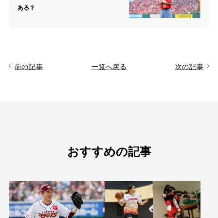
ある？
カテゴリー
インタビュー
イベント
前の記事
一覧へ戻る
次の記事
コラム
人気のタグ
おすすめの記事
#野球
#ヴィッセル神戸
#楽天イーグルス
#サッカー
#バスケットボール
#トップアスリートの愛用品
#アスリートのセカンドキャリア
ニュース