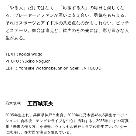
「やる人」だけではなく、「応援する人」の毎日も楽しくな
る。プレーヤーとファンが互いに支え合い、勇気をもらえる。
それはスポーツとアイドルの共通点なのかもしれない。ピッチ
とステージ。舞台は違えど、歓声のその先には、彩り豊かな人
生がある。
TEXT : Kodai Wada
PHOTO : Yukiko Noguchi
EDIT：Yohsuke Watanabe, Shiori Saeki (IN FOCUS)
五百城茉央
乃木坂46
2005年生まれ、兵庫県神戸市出身。2022年に乃木坂46の5期生オーディ
ションに合格後、テレビやライブを中心に活動する。2025年には1st写真
集『未来の作り方』を発売。ヴィッセル神戸クラブ30周年アンバサダー
に就任し、多方面で注目を集めている。