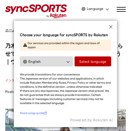
Language
日本語
ホーム
インタビュー
English
Choose your language for syncSPORTS by Rakuten
简体中文
Our services are provided within the region and laws of
乃木坂46 五百城茉央さん、スポーツに想いを巡ら
Japan
繁體中文
せて——。もっといい未来をいっしょに考えよう
한국어
｜ヴィッセル神戸
Select language
利用ガイドを読む
We provide translations for your convenience.
The Japanese version of our websites and applications, in which
インタビュー
#五百城茉央
#ヴィッセル神戸
#サッカー
include Rakuten Membership Rules, Privacy Policy or other terms and
conditions, is the definitive version , unless otherwise indicated.
If there are any discrepancies, the Japanese version shall prevail. We
Posted
2025.11.20
do not guarantee that we always provide translation. Certain
features or messages (including customer services) may not be
available in the selected language.​
Read usage guide
Powered by Rakuten Al