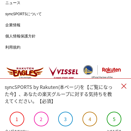
ニュース
ニュース
syncSPORTSについて
syncSPORTSについて
人気のタグ
企業情報
企業情報
個人情報保護方針
#野球
#ヴィッセル神戸
#楽天イーグルス
#サッカー
個人情報保護方針
利用規約
#バスケットボール
#トップアスリートの愛用品
利用規約
#アスリートのセカンドキャリア
すべてのタグ
#渡辺皓太
#Sports for Everyone
#Green for Future
#科学部
#細田佳央太
#一力遼
#マテウス・トゥーレル
syncSPORTS by Rakuten(本ページ)を【ご覧になっ
#内野航太郎
#宮崎友花
#志田千陽
#山口茜
#渡邉航貴
た今】、あなたの楽天グループに対する気持ちを教
えてください。【必須】
#奈良岡功大
#前田健太
#ルーク・ボイト
#小松蓮
#バドミントン
#瀬口大翔
#濱﨑健斗
#山田海斗
#佐藤直樹
#⾓⼀哲児
#今野龍太
#郷家友太
#陳克羿
1
2
3
4
5
#
#宋家豪
#KAHO
#加治屋蓮
#島原大河
#金子京介
©Rakuten Group, Inc.