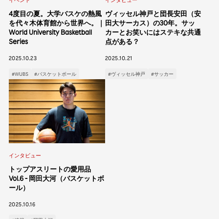
4度目の夏。大学バスケの熱風
ヴィッセル神戸と団長安田（安
を代々木体育館から世界へ。｜
田大サーカス）の30年。サッ
World University Basketball
カーとお笑いにはステキな共通
Series
点がある？
2025.10.23
2025.10.21
#WUBS
#バスケットボール
#ヴィッセル神戸
#サッカー
インタビュー
トップアスリートの愛用品
Vol.6 - 岡田大河（バスケットボ
ール）
2025.10.16