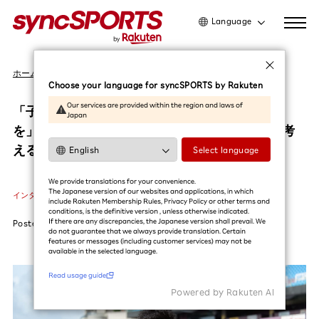
Language
日本語
ホーム
インタビュー
English
Choose your language for syncSPORTS by Rakuten
简体中文
Our services are provided within the region and laws of
「子どもたちにもっと、選手と触れ合う時間
Japan
繁體中文
を」。楽天モンキーズのリャン・ジャーロンが考
한국어
える台湾野球の成長に欠かせないこと
Select language
利用ガイドを読む
We provide translations for your convenience.
The Japanese version of our websites and applications, in which
インタビュー
#梁家榮
#楽天モンキーズ
#野球
include Rakuten Membership Rules, Privacy Policy or other terms and
conditions, is the definitive version , unless otherwise indicated.
If there are any discrepancies, the Japanese version shall prevail. We
Posted
2025.11.18
do not guarantee that we always provide translation. Certain
features or messages (including customer services) may not be
available in the selected language.​
Read usage guide
Powered by Rakuten Al