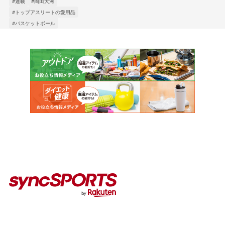
#連載
#岡田大河
#トップアスリートの愛用品
#バスケットボール
カテゴリー
インタビュー
イベント
コラム
人気のタグ
#野球
#ヴィッセル神戸
#楽天イーグルス
#サッカー
#バスケットボール
#トップアスリートの愛用品
#アスリートのセカンドキャリア