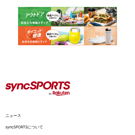
カテゴリー
インタビュー
イベント
コラム
人気のタグ
#野球
#ヴィッセル神戸
#楽天イーグルス
#サッカー
#バスケットボール
#トップアスリートの愛用品
#アスリートのセカンドキャリア
ニュース
ニュース
syncSPORTSについて
syncSPORTSについて
人気のタグ
企業情報