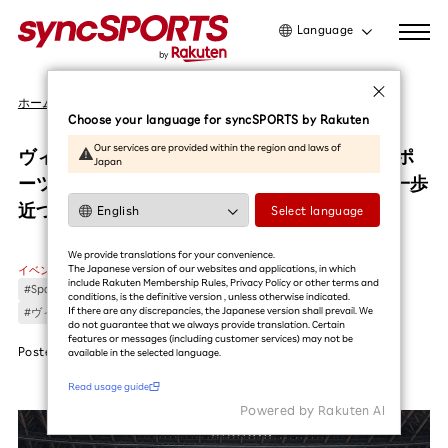
Language
日本語
ホーム
イベント
English
Choose your language for syncSPORTS by Rakuten
简体中文
Our services are provided within the region and laws of
ヴィッセル神戸の国立競技場ホームゲーム！スポ
Japan
繁體中文
ーツとともに向かう“もっといい未来”に、また一歩
한국어
近づいた？｜Rakuten SUPER MATCH
Select language
利用ガイドを読む
We provide translations for your convenience.
The Japanese version of our websites and applications, in which
イベント
include Rakuten Membership Rules, Privacy Policy or other terms and
#Sports for Everyone
#Green for Future
#楽天スーパーマッチ
conditions, is the definitive version , unless otherwise indicated.
If there are any discrepancies, the Japanese version shall prevail. We
#ヴィッセル神戸
#サッカー
do not guarantee that we always provide translation. Certain
features or messages (including customer services) may not be
Posted
2025.05.02
available in the selected language.​
Read usage guide
Powered by Rakuten Al