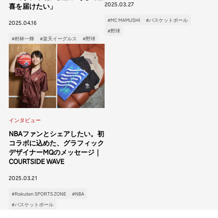
2025.03.27
喜を届けたい」
#MC MAMUSHI
#バスケットボール
2025.04.16
#野球
#村林一輝
#楽天イーグルス
#野球
インタビュー
NBAファンとシェアしたい。初
コラボに込めた、グラフィック
デザイナーMQのメッセージ｜
COURTSIDE WAVE
2025.03.21
#Rakuten SPORTS ZONE
#NBA
#バスケットボール