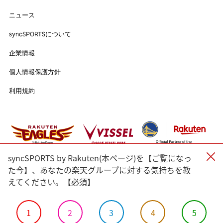
ニュース
ニュース
syncSPORTSについて
syncSPORTSについて
人気のタグ
企業情報
企業情報
個人情報保護方針
#野球
#ヴィッセル神戸
#楽天イーグルス
#サッカー
個人情報保護方針
利用規約
#バスケットボール
#トップアスリートの愛用品
利用規約
#アスリートのセカンドキャリア
すべてのタグ
#渡辺皓太
#Sports for Everyone
#Green for Future
#科学部
#細田佳央太
#一力遼
#マテウス・トゥーレル
syncSPORTS by Rakuten(本ページ)を【ご覧になっ
#内野航太郎
#宮崎友花
#志田千陽
#山口茜
#渡邉航貴
た今】、あなたの楽天グループに対する気持ちを教
えてください。【必須】
#奈良岡功大
#前田健太
#ルーク・ボイト
#小松蓮
#バドミントン
#瀬口大翔
#濱﨑健斗
#山田海斗
#佐藤直樹
#⾓⼀哲児
#今野龍太
#郷家友太
#陳克羿
1
2
3
4
5
#宋家豪
#KAHO
#加治屋蓮
#島原大河
#金子京介