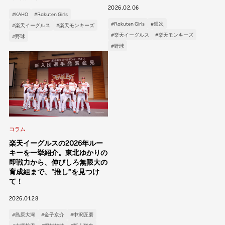
2026.02.06
#KAHO
#Rakuten Girls
#Rakuten Girls
#銀次
#楽天イーグルス
#楽天モンキーズ
#楽天イーグルス
#楽天モンキーズ
#野球
#野球
コラム
楽天イーグルスの2026年ルー
キーを一挙紹介。東北ゆかりの
即戦力から、伸びしろ無限大の
育成組まで、“推し”を見つけ
て！
2026.01.28
#島原大河
#金子京介
#中沢匠磨