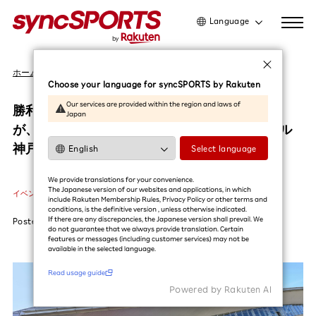
Language
日本語
ホーム
イベント
English
Choose your language for syncSPORTS by Rakuten
简体中文
Our services are provided within the region and laws of
勝利への闘志！ノエビアスタジアム神戸の看板
Japan
繁體中文
が、圧巻のスケールで生まれ変わり、ヴィッセル
한국어
神戸を後押しする
Select language
利用ガイドを読む
We provide translations for your convenience.
The Japanese version of our websites and applications, in which
イベント
#ヴィッセル神戸
#サッカー
include Rakuten Membership Rules, Privacy Policy or other terms and
conditions, is the definitive version , unless otherwise indicated.
If there are any discrepancies, the Japanese version shall prevail. We
Posted
2026.02.27
do not guarantee that we always provide translation. Certain
features or messages (including customer services) may not be
available in the selected language.​
Read usage guide
Powered by Rakuten Al