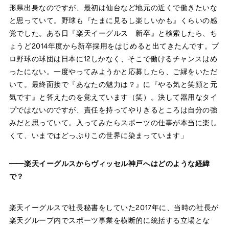
形県出身なのですが、最初は仙台など地元の近くで働きたいな
と思っていて。野球も『たまに見るし楽しいかも』くらいの感
覚でした。ある日『楽天イーグルス 新卒』と検索したら、ち
ょうど2014年度から新卒採用をはじめると出てきたんです。プ
ロ野球の球団は日本に12しかなく、そこで働けるチャンスはめ
ったにない。一度やってみようかと応募したら、ご縁をいただ
いて。最終面接で『あなたの魅力は？』に『やる気と笑顔と元
気です』と答えたのを覚えています（笑）。決して器用なタイ
プではないのですが、責任を持ってやりきるところは自分の強
みだと思っていて。入ってみたらスポーツの仕事が本当に楽し
くて、いまではどっぷりこの世界に染まっています」
——楽天イーグルスからヴィッセル神戸へはどのような経緯
で？
楽天イーグルスで社長秘書をしていた2017年に、当時の社長が
楽天グループ内でスポーツ事業を横断的に統括する立場とな