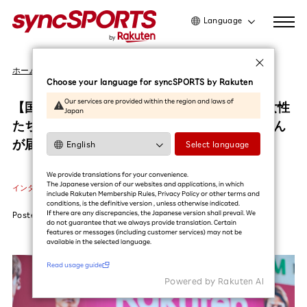
Language
日本語
ホーム
インタビュー
English
Choose your language for syncSPORTS by Rakuten
简体中文
Our services are provided within the region and laws of
【国際女性デー特集 1/3】スポーツ業界で輝く女性
Japan
繁體中文
たち – ヴィッセル神戸を支える広報 菅井悠香さん
한국어
が届ける「愛されるクラブ」のかたち
Select language
利用ガイドを読む
We provide translations for your convenience.
The Japanese version of our websites and applications, in which
インタビュー
#楽天イーグルス
#ヴィッセル神戸
#サッカー
#野球
include Rakuten Membership Rules, Privacy Policy or other terms and
conditions, is the definitive version , unless otherwise indicated.
If there are any discrepancies, the Japanese version shall prevail. We
Posted
2026.03.09
do not guarantee that we always provide translation. Certain
features or messages (including customer services) may not be
available in the selected language.​
Read usage guide
Powered by Rakuten Al