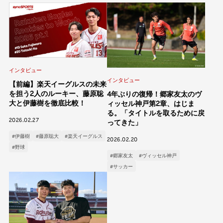
インタビュー
インタビュー
【前編】楽天イーグルスの未来
を担う2人のルーキー、藤原聡
4年ぶりの復帰！郷家友太のヴ
大と伊藤樹を徹底比較！
ィッセル神戸第2章、はじま
る。「タイトルを取るために戻
2026.02.27
ってきた」
#伊藤樹
#藤原聡大
#楽天イーグルス
2026.02.20
#野球
#郷家友太
#ヴィッセル神戸
#サッカー