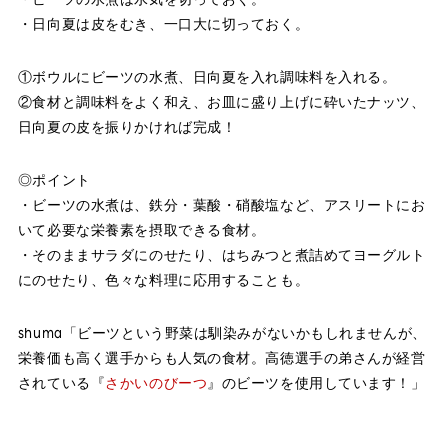
・日向夏は皮をむき、一口大に切っておく。
①ボウルにビーツの水煮、日向夏を入れ調味料を入れる。
②食材と調味料をよく和え、お皿に盛り上げに砕いたナッツ、
日向夏の皮を振りかければ完成！
◎ポイント
・ビーツの水煮は、鉄分・葉酸・硝酸塩など、アスリートにお
いて必要な栄養素を摂取できる食材。
・そのままサラダにのせたり、はちみつと煮詰めてヨーグルト
にのせたり、色々な料理に応用することも。
shuma「ビーツという野菜は馴染みがないかもしれませんが、
栄養価も高く選手からも人気の食材。高徳選手の弟さんが経営
されている『
さかいのびーつ
』のビーツを使用しています！」