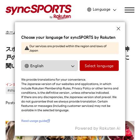
Language
日本語
ホーム
インタビュー
English
Choose your language for syncSPORTS by Rakuten
简体中文
Our services are provided within the region and laws of
スポーツ上達のヒミツは食にある？ヴィッセル神
Japan
繁體中文
戸の選手たちを料理で支えるアスリートシェフに
한국어
聞いてみよう
Select language
利用ガイドを読む
We provide translations for your convenience.
The Japanese version of our websites and applications, in which
インタビュー
include Rakuten Membership Rules, Privacy Policy or other terms and
#shuma
#佐々木大樹
#酒井高徳
#ヴィッセル神戸
#サッカー
conditions, is the definitive version , unless otherwise indicated.
If there are any discrepancies, the Japanese version shall prevail. We
do not guarantee that we always provide translation. Certain
Posted
2024.08.20
features or messages (including customer services) may not be
available in the selected language.​
Read usage guide
Powered by Rakuten Al