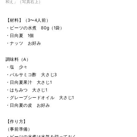
和え」（写真右上）
【材料】（3〜4人前）
・ビーツの水煮 80g（1袋）
・日向夏 1個
・ナッツ お好み
調味料（A）
・塩 少々
・バルサミコ酢 大さじ3
・日向夏果汁 大さじ1
・はちみつ 大さじ1
・グレープシードオイル 大さじ1
・日向夏の皮 お好み
【作り方】
（事前準備）
・ビーツの水煮は水気を切っておく。