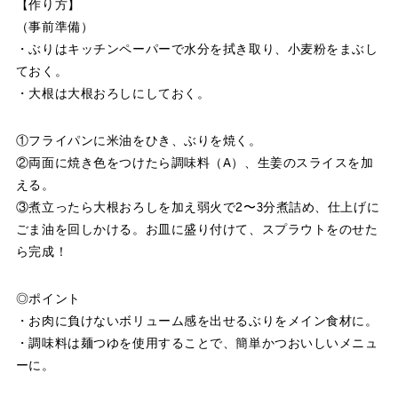
【作り方】
（事前準備）
・ぶりはキッチンペーパーで水分を拭き取り、小麦粉をまぶし
ておく。
・大根は大根おろしにしておく。
①フライパンに米油をひき、ぶりを焼く。
②両面に焼き色をつけたら調味料（A）、生姜のスライスを加
える。
③煮立ったら大根おろしを加え弱火で2〜3分煮詰め、仕上げに
ごま油を回しかける。お皿に盛り付けて、スプラウトをのせた
ら完成！
◎ポイント
・お肉に負けないボリューム感を出せるぶりをメイン食材に。
・調味料は麺つゆを使用することで、簡単かつおいしいメニュ
ーに。