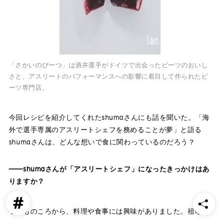
syncSPORTSについて
人気のタグ
企業情報
個人情報保護方針
#野球
#ヴィッセル神戸
#楽天イーグルス
#サッカー
利用規約
#バスケットボール
#トップアスリートの愛用品
「さかいのびーつ」は酒井選手がドイツで出会ったビーツのおいし
#アスリートのセカンドキャリア
さと、アスリートのパフォーマンスへの影響に着目して作られたビ
ーツ専門店。
すべてのタグ
#渡辺皓太
#Sports for Everyone
#Green for Future
今回レシピを紹介してくれたshumaさんにも話を聞いた。「海
外で選手専属のアスリートシェフを務めることが夢」と語る
#科学部
#細田佳央太
#一力遼
#マテウス・トゥーレル
shumaさんは、どんな想いで食に関わっているのだろう？
#内野航太郎
#宮崎友花
#志田千陽
#山口茜
#渡邉航貴
#奈良岡功大
#前田健太
#ルーク・ボイト
#小松蓮
――shumaさんが「アスリートシェフ」になったきっかけはあ
#バドミントン
#瀬口大翔
#濱﨑健斗
#山田海斗
りますか？
#佐藤直樹
#⾓⼀哲児
#今野龍太
#郷家友太
#陳克羿
#
#宋家豪
#KAHO
#加治屋蓮
#島原大河
#金子京介
子どものころから、料理や食事には興味がありました。祖母に
#中沢匠磨
#大坪梓恩
#幌村黛汰
#阪上翔也
#九谷瑠