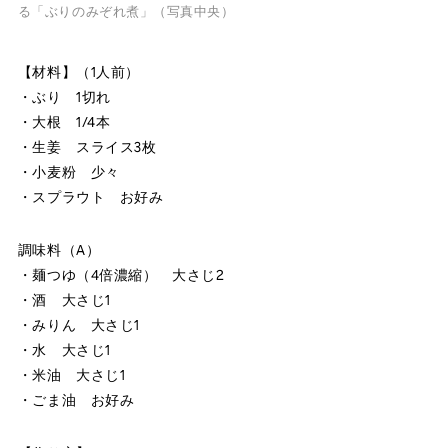
る「ぶりのみぞれ煮」（写真中央）
【材料】（1人前）
・ぶり 1切れ
・大根 1/4本
・生姜 スライス3枚
・小麦粉 少々
・スプラウト お好み
調味料（A）
・麺つゆ（4倍濃縮） 大さじ2
・酒 大さじ1
・みりん 大さじ1
・水 大さじ1
・米油 大さじ1
・ごま油 お好み