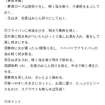
（事前準備）
・豚肩ロースは筋切りをし、軽く塩を振り、小麦粉をまぶして
おく。
・玉ねぎ、生姜はみじん切りにしておく。
①フライパンに米油をひき、弱火で豚肉を焼く。
②片面に焼き色がついたらひっくり返しお酒を入れ、蓋をして
蒸し焼きにする。
③豚肉に火が通ったら1度取り出し、ペーパーでフライパンの
油を軽く拭き取る。
④玉ねぎを入れ、軽く塩を振り弱火で炒める。
⑤調味料（A）、生姜のみじん切りを加え、中火で軽く煮立た
せる。
⑥豚肉を戻し入れ、タレとよく絡める。
⑦食べやすい大きさにカットし、お皿に盛り、たっぷりとソー
スをかけ、スプラウトを散らせば完成！
◎ポイント