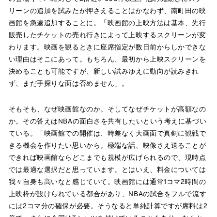
リーンの追加を試みたが押さえることはかなわず、南町田の映
画館を急遽追加することに。「映画館の上映方法は基本、先行
販売したチケットの売れ行きによって上映するスクリーンが変
わります。映画を観るときに座席指定が数日前からしかできな
い理由はそこにあって。もちろん、最初から上映スクリーンを
決めることも可能ですが、新しい試みゆえに動向が読みきれ
ず、まだ手探りな面は否めません」。
そもそも、なぜ映画館なのか。そしてなぜチケットが高額なの
か。その答えはNBAの面白さを共有したいという考えに基づい
ている。「映画館での開催は、時差なく大画面で真剣に観戦で
きる機会を作りたい思いから。極端な話、映像さえ送ることが
できれば映画館ならどこまでも規模が広げられるので、現時点
では最適な選択だと思っています。とはいえ、料金については
我々自身も高いなと感じていて。映画館には通常1コマ2時間の
上映枠が設けられている都合があり、NBAの試合をフルで流す
には2コマ分の確保が必要。そうなると単純計算ですが席料は2