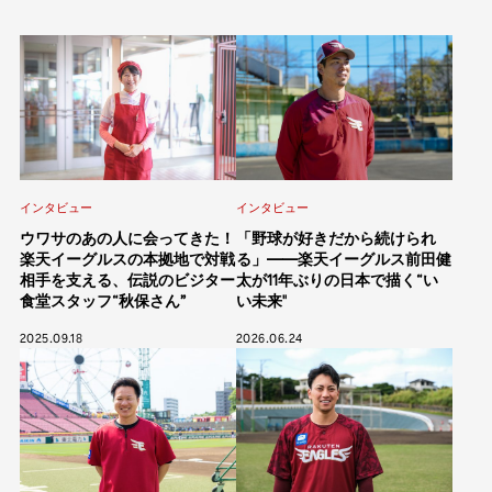
インタビュー
インタビュー
ウワサのあの人に会ってきた！
「野球が好きだから続けられ
楽天イーグルスの本拠地で対戦
る」——楽天イーグルス前田健
相手を支える、伝説のビジター
太が11年ぶりの日本で描く“い
食堂スタッフ“秋保さん”
い未来"
2025.09.18
2026.06.24