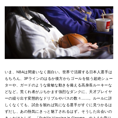
いま、NBAは間違いなく面白い。世界で活躍する日本人選手は
もちろん、3Pラインのはるか後方からゴールを狙う超絶シュー
ターや、ガードのような俊敏な動きを備える高身長ルーキーな
どなど。荒くれ者がぶちかます強烈なダンクに、天才プレイヤ
ーの繰り出す変態的なドリブルやパスの数々……。ルールに詳
しくなくても、試合を観れば気になる選手がすぐに見つかるは
ずだし、あの熱気にきっと魅了されるはず。そうした出会いの
きっかけとして、「Pubilic Viewing in Cinema」のような取り