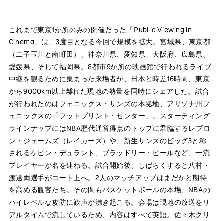
これまで東京1か所のみの開催だった「Pubilic Viewing in
Cinema」は、3度目となる今回で規模を拡大。宮城県、東京都
（二子玉川と南町田）、神奈川県、愛知県、大阪府、広島県、
愛媛県、そして福岡県。8都市9か所の映画館で行われるライブ
中継を観るために集まった来場者が、日本と時差16時間、東京
から9000km以上離れた現地の熱量を同時にシェアした。試合
が行われたのはフェニックス・サンズの本拠地、アリゾナ州フ
ェニックスの「フットプリント・センター」。スターティング
ラインナップにはNBA歴代通算得点のトップに君臨するレブロ
ン・ジェームズ（レイカーズ）や、新生サンズのビッグ3と称
されるケビン・デュラント、ブラッドリー・ビールなど、一流
プレイヤーが名を連ねる。試合開始後、しばらくすると八村・
渡邊両選手がコート上へ。2人のマッチアップはまだかと期待
を高める観客たち。その間もバスケットボールの本場、NBAの
ハイレベルな攻防に歓声が沸き起こる。会場は現地の放送をリ
アルタイムで流しているため、内容はすべて英語。佐々木クリ