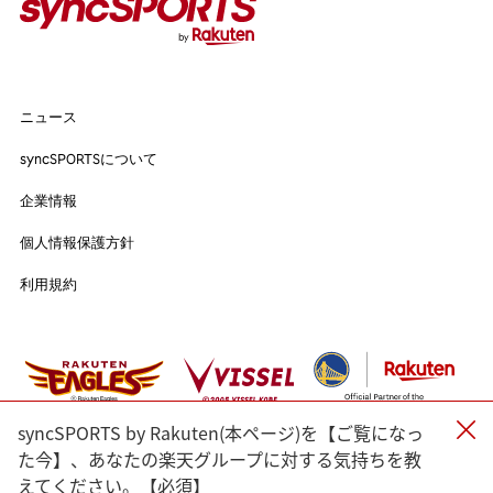
#バスケットボール
#トップアスリートの愛用品
#アスリートのセカンドキャリア
ニュース
ニュース
syncSPORTSについて
syncSPORTSについて
人気のタグ
企業情報
企業情報
個人情報保護方針
#野球
#ヴィッセル神戸
#楽天イーグルス
#サッカー
個人情報保護方針
利用規約
#バスケットボール
#トップアスリートの愛用品
利用規約
#アスリートのセカンドキャリア
すべてのタグ
#渡辺皓太
#Sports for Everyone
#Green for Future
#科学部
#細田佳央太
#一力遼
#マテウス・トゥーレル
syncSPORTS by Rakuten(本ページ)を【ご覧になっ
#内野航太郎
#宮崎友花
#志田千陽
#山口茜
#渡邉航貴
た今】、あなたの楽天グループに対する気持ちを教
えてください。【必須】
#奈良岡功大
#前田健太
#ルーク・ボイト
#小松蓮