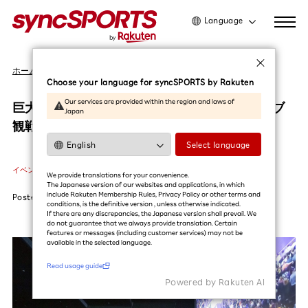
Language
日本語
ホーム
イベント
English
Choose your language for syncSPORTS by Rakuten
简体中文
Our services are provided within the region and laws of
巨大スクリーンで感動を分かち合う、NBAライブ
Japan
繁體中文
観戦の裏側｜Pubilic Viewing in Cinema
한국어
Select language
イベント
#NBA
#バスケットボール
利用ガイドを読む
We provide translations for your convenience.
The Japanese version of our websites and applications, in which
include Rakuten Membership Rules, Privacy Policy or other terms and
Posted
2023.11.27
conditions, is the definitive version , unless otherwise indicated.
If there are any discrepancies, the Japanese version shall prevail. We
do not guarantee that we always provide translation. Certain
features or messages (including customer services) may not be
available in the selected language.​
Read usage guide
Powered by Rakuten Al